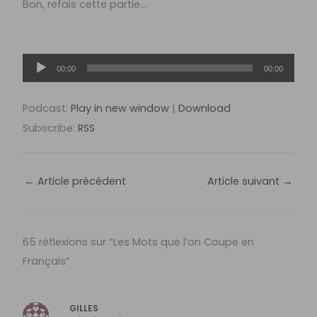
Bon, refais cette partie…
Lecteur
00:00
00:00
audio
Podcast:
Play in new window
|
Download
Subscribe:
RSS
←
Article précédent
Article suivant
→
65 réflexions sur “Les Mots que l’on Coupe en
Français”
GILLES