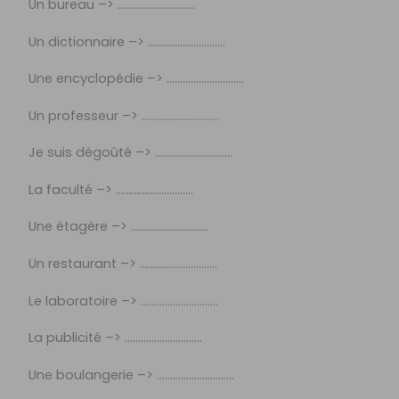
Un bureau –> ………………………..
Un dictionnaire –> ………………………..
Une encyclopédie –> ………………………..
Un professeur –> ………………………..
Je suis dégoûté –> ………………………..
La faculté –> ………………………..
Une étagère –> ………………………..
Un restaurant –> ………………………..
Le laboratoire –> ………………………..
La publicité –> ………………………..
Une boulangerie –> ………………………..