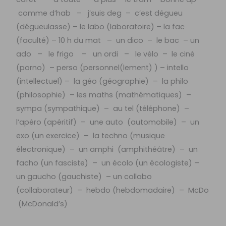
comme d’hab – j’suis deg – c’est dégueu
(dégueulasse) – le labo (laboratoire) – la fac
(faculté) – 10 h du mat – un dico – le bac – un
ado – le frigo – un ordi – le vélo – le ciné
(porno) – perso (personnel(lement) ) – intello
(intellectuel) – la géo (géographie) – la philo
(philosophie) – les maths (mathématiques) –
sympa (sympathique) – au tel (téléphone) –
l’apéro (apéritif) – une auto (automobile) – un
exo (un exercice) – la techno (musique
électronique) – un amphi (amphithéâtre) – un
facho (un fasciste) – un écolo (un écologiste) –
un gaucho (gauchiste) – un collabo
(collaborateur) – hebdo (hebdomadaire) – McDo
(McDonald’s)