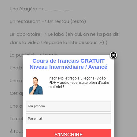
Une étagère –> ………………………..
Un restaurant –> Un restau (resto)
Le laboratoire –> Le labo (eh oui, on ne l’a pas dit
dans la vidéo ! Regarde la liste dessous ;-) )
La publicité –> La pub
Cours de français GRATUIT
Niveau Intermédiaire / Avancé
Une boulangerie –> ………………………..
Inscris-toi et reçois 5 leçons (vidéo +
Une manifestation –> Une manif
PDF + audio) et ensuite plein d'autre
matériel !
Cet après-midi –> Cet aprem
Une automobile –> Une auto
La cafétéria –> La cafet
À tout à l’heure –> À toute