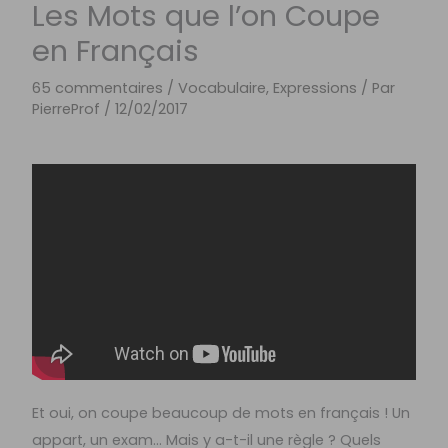
Les Mots que l’on Coupe
en Français
65 commentaires
/
Vocabulaire, Expressions
/ Par
PierreProf
/
12/02/2017
Et oui, on coupe beaucoup de mots en français ! Un
appart, un exam… Mais y a-t-il une règle ? Quels