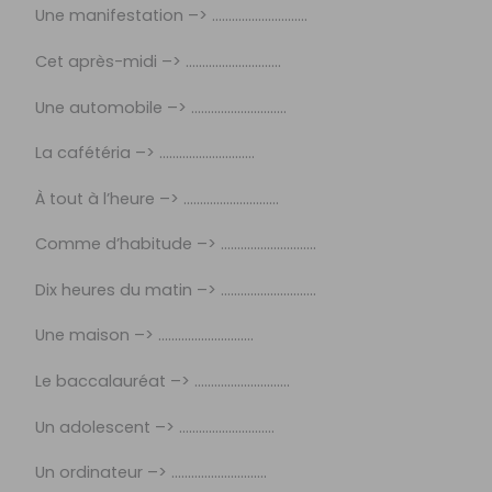
Une manifestation –> ………………………..
Cet après-midi –> ………………………..
Une automobile –> ………………………..
La cafétéria –> ………………………..
À tout à l’heure –> ………………………..
Comme d’habitude –> ………………………..
Dix heures du matin –> ………………………..
Une maison –> ………………………..
Le baccalauréat –> ………………………..
Un adolescent –> ………………………..
Un ordinateur –> ………………………..