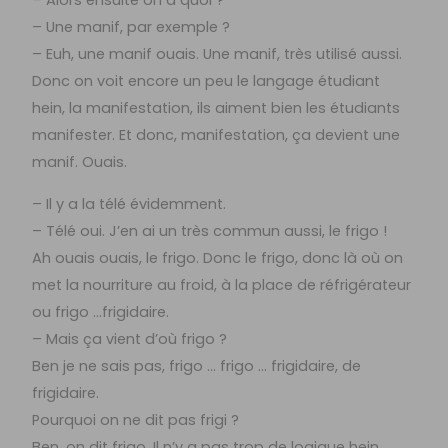
– Alors ensuite on a quoi ?
– Une manif, par exemple ?
– Euh, une manif ouais. Une manif, très utilisé aussi.
Donc on voit encore un peu le langage étudiant
hein, la manifestation, ils aiment bien les étudiants
manifester. Et donc, manifestation, ça devient une
manif. Ouais.
– Il y a la télé évidemment.
– Télé oui. J’en ai un très commun aussi, le frigo !
Ah ouais ouais, le frigo. Donc le frigo, donc là où on
met la nourriture au froid, à la place de réfrigérateur
ou frigo …frigidaire.
– Mais ça vient d’où frigo ?
Ben je ne sais pas, frigo … frigo … frigidaire, de
frigidaire.
Pourquoi on ne dit pas frigi ?
Ben, on dit frigo. Il n’y a pas trop de logique hein,