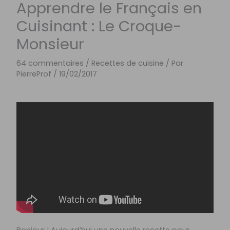
Apprendre le Français en
Cuisinant : Le Croque-
Monsieur
64 commentaires
/
Recettes de cuisine
/ Par
PierreProf
/
19/02/2017
Bonjour ! Aujourd’hui une nouvelle recette pour