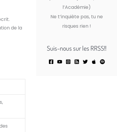
l’Académie)
Ne t’inquiète pas, tu ne
crit.
risques rien !
tion de la
Suis-nous sur les RRSS!!
s,
.
 des