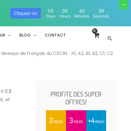
03
05
42
38
Cliquez-ici
Days
Hours
Minutes
Seconds
EUR
BLOG
CONTACT
Recherc
Niveaux de français du CECRL : A1, A2, B1, B2, C1, C2
à
C2
.
PROFITE DES SUPER
t, et
OFFRES!
2
3
+4
PACKS
PACKS
PACKS