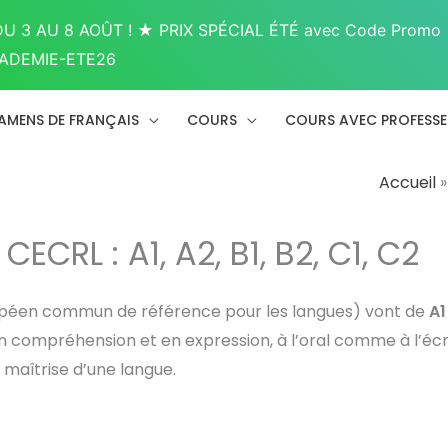
U 3 AU 8 AOÛT ! ★ PRIX SPÉCIAL ÉTÉ avec Code Promo
ADEMIE-ETE26
AMENS DE FRANÇAIS
COURS
COURS AVEC PROFESS
Accueil
ECRL : A1, A2, B1, B2, C1, C2
péen commun de référence pour les langues) vont de
A1
 compréhension et en expression, à l’oral comme à l’écri
 maîtrise d’une langue.