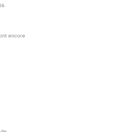
té.
sont encore
 de