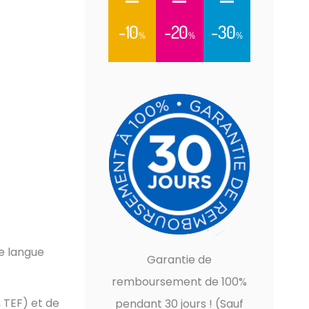
-10
-20
-30
%
%
%
ne langue
Garantie de
remboursement de 100%
 TEF) et de
pendant 30 jours ! (Sauf