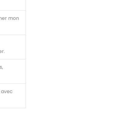
nner mon
r.
s,
 avec