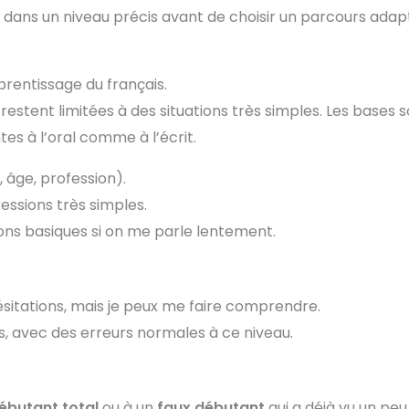
e dans un niveau précis avant de choisir un parcours adap
rentissage du français.
restent limitées à des situations très simples. Les bases 
ntes à l’oral comme à l’écrit.
 âge, profession).
essions très simples.
ons basiques si on me parle lentement.
sitations, mais je peux me faire comprendre.
s, avec des erreurs normales à ce niveau.
ébutant total
ou à un
faux débutant
qui a déjà vu un peu