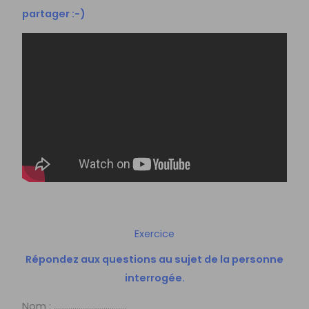
partager :-)
Exercice
Répondez aux questions au sujet de la personne
interrogée.
Nom : ……………………………..