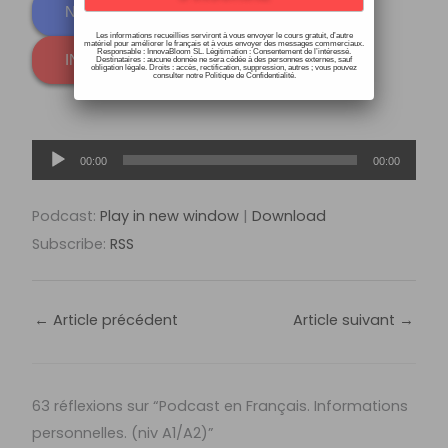
NIVEAU DÉBUTANT
Les informations recueillies serviront à vous envoyer le cours gratuit, d’autre
matériel pour améliorer le français et à vous envoyer des messages commerciaux.
Responsable : InnovaBloom SL. Légitimation : Consentement de l’intéressé.
INTERM. / AVANCÉ
Destinataires : aucune donnée ne sera cédée à des personnes externes, sauf
obligation légale. Droits : accès, rectification, suppression, autres ; vous pouvez
consulter notre Politique de Confidentialité.
Lecteur
00:00
00:00
audio
Podcast:
Play in new window
|
Download
Subscribe:
RSS
←
Article précédent
Article suivant
→
63 réflexions sur “Podcast en Français. Informations
personnelles. (niv A1/A2)”