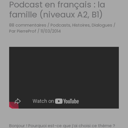
Podcast en français : la
famille (niveaux A2, B1)
88 commentaires
/
Podcasts, Histoires, Dialogues
/
Par
PierreProf
/
11/03/2014
Bonjour ! Pourquoi est-ce que j’ai choisi ce thème ?