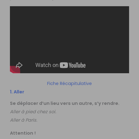
Fiche Récapitulative
1. Aller
Se déplacer d’un lieu vers un autre, s’y rendre.
Aller à pied chez soi.
Aller à Paris.
Attention !