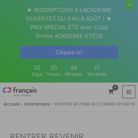
Aller
★ INSCRIPTIONS À L'ACADÉMIE
au
OUVERTES DU 3 AU 8 AOÛT ! ★
contenu
PRIX SPÉCIAL ÉTÉ avec Code
Promo ACADEMIE-ETE26
Cliquez-ici
02
05
46
10
Days
Hours
Minutes
Seconds
Accueil
Grammaire
RENTRER REVENIR RETOURNER REPARTIR
RENTRER REVENIR