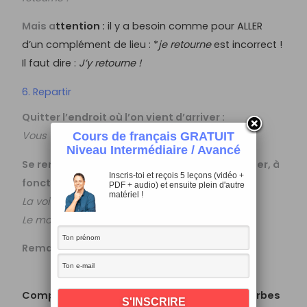
Mais a
ttention :
il y a besoin comme pour ALLER
d’un complément de lieu : *
je retourne
est incorrect !
Il faut dire :
J’y retourne !
6. Repartir
Quitter l’endroit où l’on vient d’arriver :
Vous venez d’arriver et vous repartez déjà ?
Cours de français GRATUIT
Niveau Intermédiaire / Avancé
Se remettre à bouger, à marcher, à progresser, à
Inscris-toi et reçois 5 leçons (vidéo +
fonctionner, à se dérouler…
PDF + audio) et ensuite plein d'autre
matériel !
La voiture est réparée, nous pouvons repartir !
Le moteur du camion est reparti.
Remarque
.
Partir = s’en aller !
Exercice
Complète les phrases suivantes avec les verbes