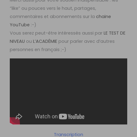
Merci aussi pour votre soutien indispensable : les
“like” ou pouces vers le haut, partages,
commentaires et abonnements sur la
chaine
YouTube
:-)
Vous serez peut-être intéressés aussi par
LE TEST DE
NIVEAU
ou
L’ACADÉMIE
pour parler avec d’autres
personnes en français ;-)
Transcription