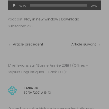
Lecteur
00:00
00:00
audio
Podcast:
Play in new window
|
Download
Subscribe:
RSS
←
Article précédent
Article suivant
→
17 réflexions sur “Bonne Année 2018 ! (Offres –
Séjours Linguistiques – Pack TCF)”
TANIA DO
30/04/2021 À 16:43
j*aime bien votre histoire basee sur les faits reels :