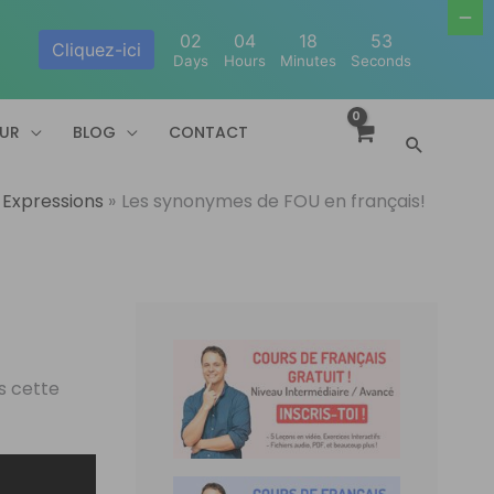
02
04
18
52
Cliquez-ici
Days
Hours
Minutes
Seconds
EUR
BLOG
CONTACT
Recherc
 Expressions
Les synonymes de FOU en français!
s cette