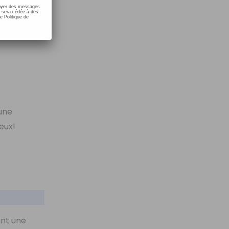
nvoyer des messages
e sera cédée à des
e Politique de
’une
eux!
ant une