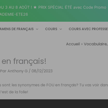
U 3 AU 8 AOÛT ! ★ PRIX SPÉCIAL ÉTÉ avec Code Promo
ADEMIE-ETE26
AMENS DE FRANÇAIS
COURS
COURS AVEC PROFESS
Accueil
Vocabulaire,
en français!
 Par
Anthony G
/
08/12/2023
els sont les synonymes de FOU en français? Tu vas voir dan
est de la folie!