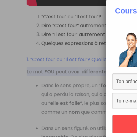
Cours
“C’est fou” ou “Il est fou”?
Dire “C’est fou!” autrement
Dire “Il est fou!” autrement
Quelques expressions à retenir
1. “C’est fou” ou “Il est fou”? Quelle est la diff
Le mot
FOU
peut avoir
différentes significat
Dans le sens propre, un “
fou
” ou une “
fo
qui a perdu la raison, qui a des troubles
ou “
elle est folle
“, le plus souvent en p
comme un
nom
que comme un
adjectif
Dans un sens figuré, on utilise aussi l’adje