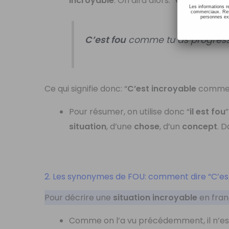
incroyable
. On dira alors: “
C’est fou!”
,
Les informations r
commerciaux. Resp
personnes ext
C’est fou
comme tu as progressé
Ce qui signifie donc: “
C’est incroyable
comme t
Pour résumer, on utilise donc “
il est fou
situation
, d’une
chose
, d’un
concept
. D
2. Les synonymes de FOU: comment dire “C’es
Pour décrire une
situation incroyable
en fran
Comme on l’a vu précédemment, il n’est