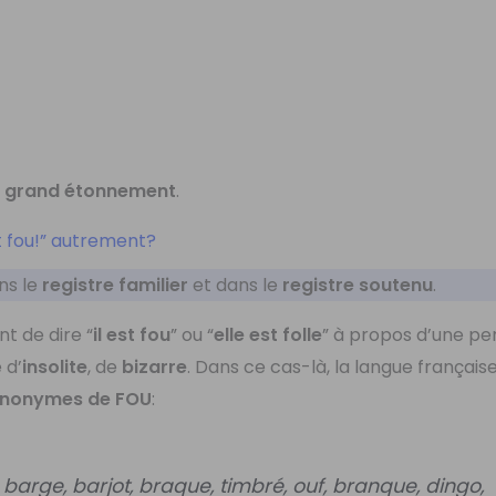
n
grand étonnement
.
t fou!” autrement?
ans le
registre familier
et dans le
registre soutenu
.
nt de dire “
il est fou
” ou “
elle est folle
” à propos d’une p
 d’
insolite
, de
bizarre
. Dans ce cas-là, la langue françai
nonymes de FOU
:
n, barge, barjot, braque, timbré, ouf, branque, dingo,