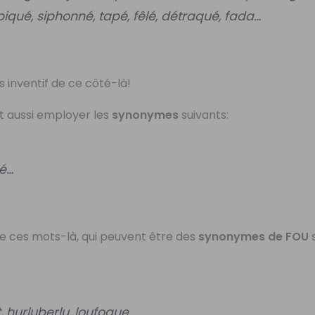
iqué, siphonné, tapé, fêlé, détraqué, fada…
s inventif de ce côté-là!
ut aussi employer les
synonymes
suivants:
gé…
ve ces mots-là, qui peuvent être des
synonymes de FOU
s
, hurluberlu, loufoque…