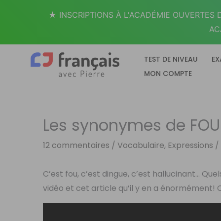
Aller
★ INSCRIPTIONS À L'ACADÉMIE OUVERTES D
au
AC
contenu
TEST DE NIVEAU
EX
MON COMPTE
Les synonymes de FOU 
12 commentaires
/
Vocabulaire, Expressions
/
C’est fou, c’est dingue, c’est hallucinant… Qu
vidéo et cet article qu’il y en a énormément! C’