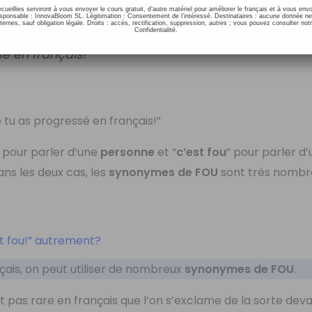
 comme dans cet exemple:
ecueillies serviront à vous envoyer le cours gratuit, d’autre matériel pour améliorer le français et à vous e
onsable : InnovaBloom SL. Légitimation : Consentement de l’intéressé. Destinataires : aucune donnée n
ernes, sauf obligation légale. Droits : accès, rectification, suppression, autres ; vous pouvez consulter notr
Confidentialité.
 en français!
u as progressé en français!”
” pour parler d’une
personne
et “
c’est fou
” pour parler d
ans les deux cas, les
synonymes de FOU
sont très nombr
t fou!” autrement?
çais, on peut utiliser de nombreux
synonymes de FOU
.
 pas rare en français que l’on s’exclame de la sorte dev