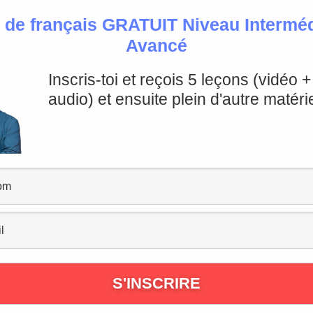
 de français GRATUIT Niveau Intermédi
Avancé
Inscris-toi et reçois 5 leçons (vidéo 
audio) et ensuite plein d'autre matérie
érence?
ions
en français.
lle
” est une personne
atteinte de folie
, c’est-à-dire une
 psychologiques graves. C’est dans ce sens-là qu’on dira “
laisantant ou en exagérant. Le mot “fou” peut être employé
.
ctif “
fou
” pour décrire une
situation extraordinaire
, une