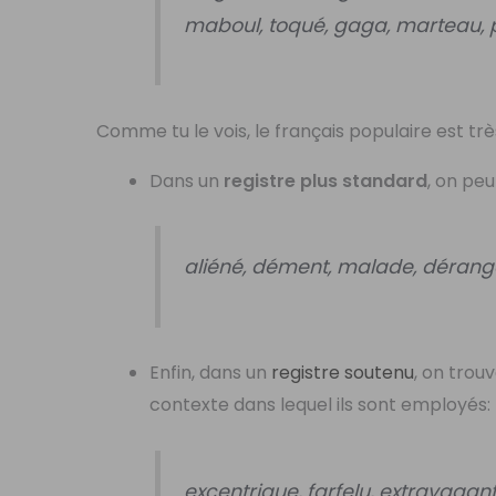
maboul, toqué, gaga, marteau, p
Comme tu le vois, le français populaire est trè
Dans un
registre plus standard
, on pe
aliéné, dément, malade, déran
Enfin, dans un
registre soutenu
, on trou
contexte dans lequel ils sont employés:
excentrique, farfelu, extravagant