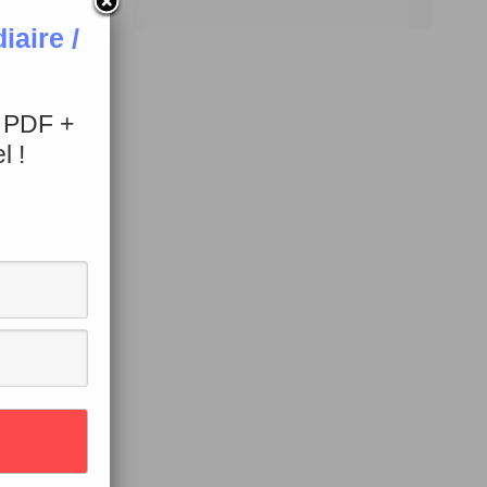
aire /
+ PDF +
l !
 personne
il est fou
”
 aussi bien
chose