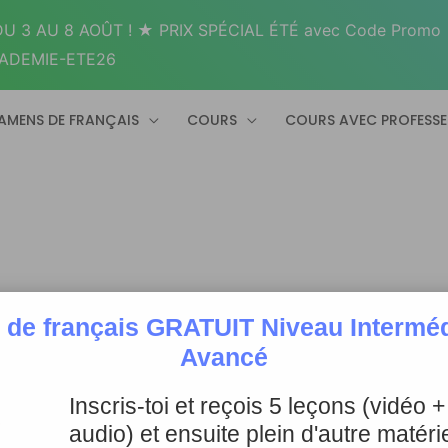
U 3 AU 8 AOÛT ! ★ PRIX SPÉCIAL ÉTÉ avec Code Promo
ADEMIE-ETE26
AMENS DE FRANÇAIS
COURS
COURS AVEC PROFESS
 de français GRATUIT Niveau Intermédi
Avancé
Inscris-toi et reçois 5 leçons (vidéo 
audio) et ensuite plein d'autre matérie