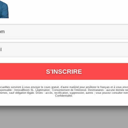
nne Année 2019 !!!
ommentaires
/
Vlog
/
30/12/2018
vidéo spéciale depuis l’Empire State Building pour vous s
bonne année 2019 !! 🍾❤️🎉 N’hésite pas à t’abonner à no
ine YouTube et […]
ecueillies serviront à vous envoyer le cours gratuit, d’autre matériel pour améliorer le français et à vous e
onsable : InnovaBloom SL. Légitimation : Consentement de l’intéressé. Destinataires : aucune donnée n
ernes, sauf obligation légale. Droits : accès, rectification, suppression, autres ; vous pouvez consulter notr
Confidentialité.