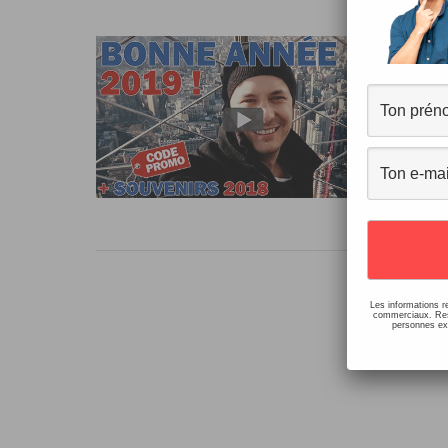
Bo
16 c
Une 
une 
cha
Les informations r
commerciaux. Resp
personnes ext