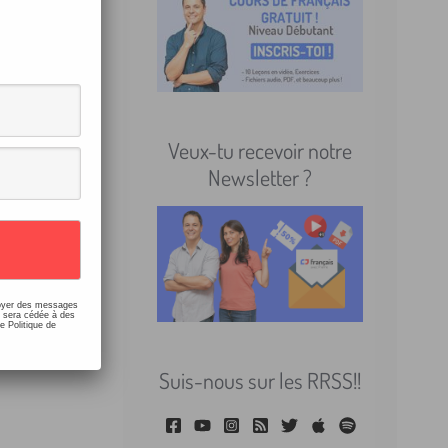
ouhaiter
Veux-tu recevoir notre
Newsletter ?
tre
nvoyer des messages
e sera cédée à des
e Politique de
Suis-nous sur les RRSS!!