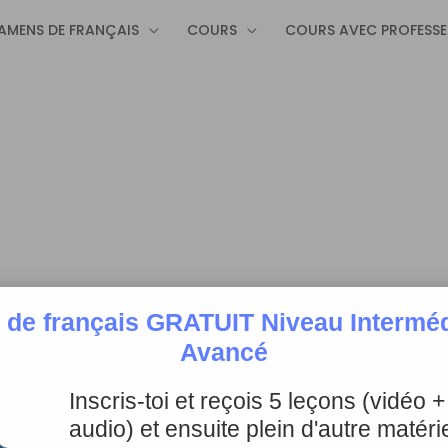
AMENS DE FRANÇAIS
COURS
COURS AVEC PROFESS
 de français GRATUIT Niveau Intermédi
Avancé
Inscris-toi et reçois 5 leçons (vidéo 
s Différents Examens de Français (F
audio) et ensuite plein d'autre matérie