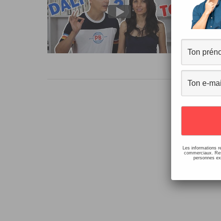
7 co
Bonj
à pl
DELF
Les informations r
commerciaux. Resp
personnes ext