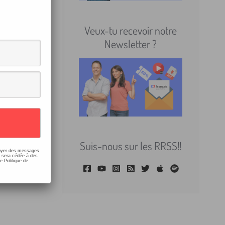
9/2018
pondons
Veux-tu recevoir notre
Newsletter ?
nçais :
Suis-nous sur les RRSS!!
nvoyer des messages
e sera cédée à des
e Politique de