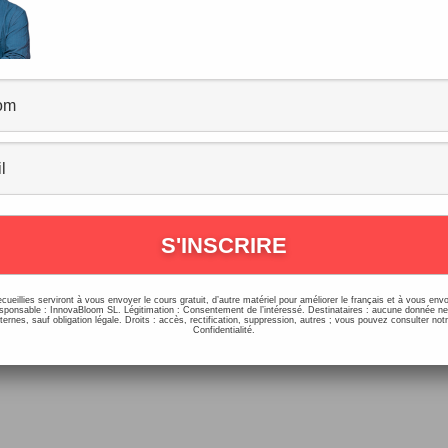
mmentaires
/
Comment Apprendre le Français
,
Dictées et Tests
/
16/0
our à toutes et à tous ! Aujourd’hui, avec Noemi, nous ré
ein de questions concernant les différents examens de fra
 A1, […]
ecueillies serviront à vous envoyer le cours gratuit, d’autre matériel pour améliorer le français et à vous e
onsable : InnovaBloom SL. Légitimation : Consentement de l’intéressé. Destinataires : aucune donnée n
ernes, sauf obligation légale. Droits : accès, rectification, suppression, autres ; vous pouvez consulter notr
Confidentialité.