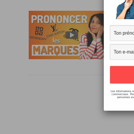
Pr
20 c
Sai
Com
n’es
Les informations r
commerciaux. Resp
personnes ext