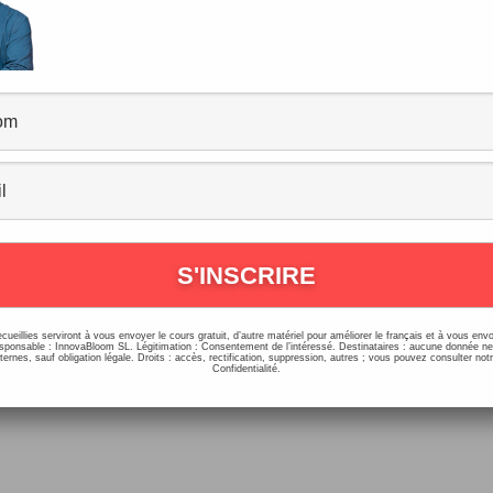
ononcer les marques françaises
ommentaires
/
Prononciation
/
03/11/2019
s-tu comment prononcer les marques françaises correc
ment on prononce Louis Vuitton, Citroën ou Longchamp
t pas toujours facile ! Dans cette […]
ecueillies serviront à vous envoyer le cours gratuit, d’autre matériel pour améliorer le français et à vous e
onsable : InnovaBloom SL. Légitimation : Consentement de l’intéressé. Destinataires : aucune donnée n
ernes, sauf obligation légale. Droits : accès, rectification, suppression, autres ; vous pouvez consulter notr
Confidentialité.