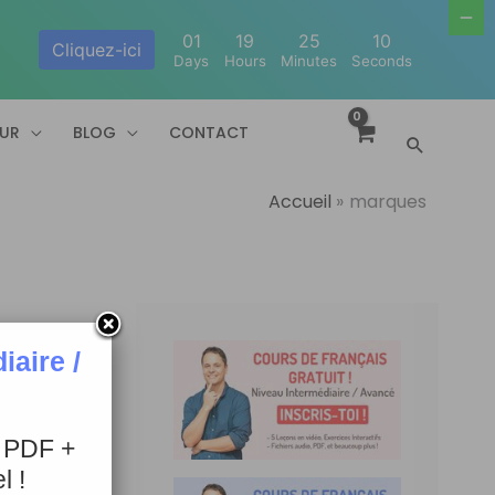
01
19
25
10
Cliquez-ici
Days
Hours
Minutes
Seconds
EUR
BLOG
CONTACT
Recherc
Accueil
marques
aire /
+ PDF +
l !