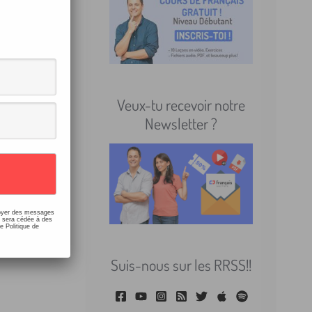
tement ?
Veux-tu recevoir notre
Newsletter ?
 ? Ce
nvoyer des messages
e sera cédée à des
e Politique de
Suis-nous sur les RRSS!!