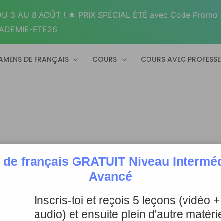
U 3 AU 8 AOÛT ! ★ PRIX SPÉCIAL ÉTÉ avec Code Promo
ADEMIE-ETE26
AMENS DE FRANÇAIS
COURS
COURS AVEC PROFESS
 de français GRATUIT Niveau Intermédi
Avancé
Inscris-toi et reçois 5 leçons (vidéo 
audio) et ensuite plein d'autre matérie