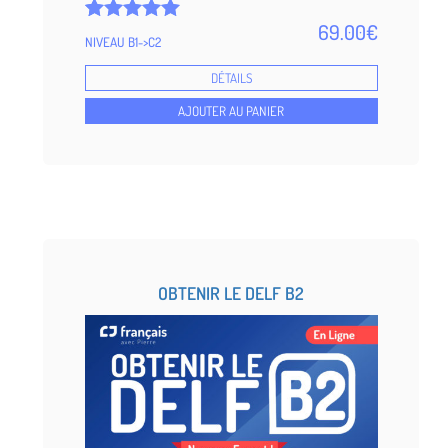
69.00
€
Noté
5
NIVEAU B1->C2
5.00
sur 5 basé
DÉTAILS
sur
notations
AJOUTER AU PANIER
client
OBTENIR LE DELF B2