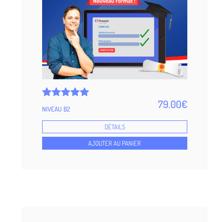
79.00
€
Noté
5
NIVEAU B2
4.99
sur 5 basé
DÉTAILS
sur
notations
AJOUTER AU PANIER
client