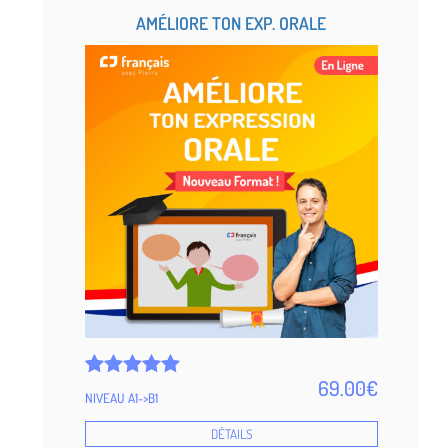
AMÉLIORE TON EXP. ORALE
69.00
€
Noté
5
NIVEAU A1->B1
4.92
sur 5
DÉTAILS
basé sur