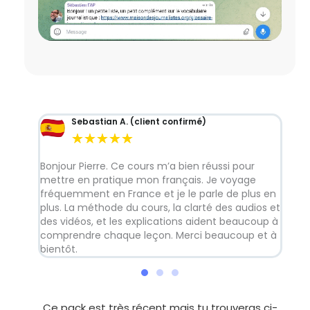
Sebastian A. (client confirmé)
★
★
★
★
★
erre
Bonjour Pierre. Ce cours m’a bien réussi pour
Ce 
ais
mettre en pratique mon français. Je voyage
bea
our ça
fréquemment en France et je le parle de plus en
le 
, et
plus. La méthode du cours, la clarté des audios et
cou
a
des vidéos, et les explications aident beaucoup à
idera
comprendre chaque leçon. Merci beaucoup et à
i !
bientôt.
Ce pack est très récent mais tu trouveras ci-