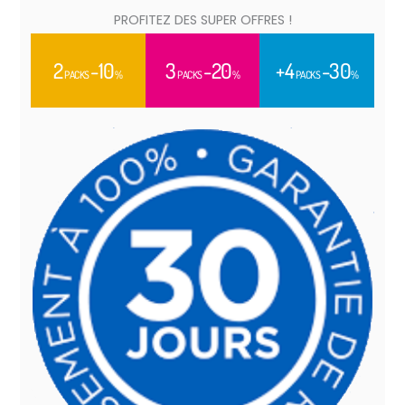
PROFITEZ DES SUPER OFFRES !
2
-10
3
-20
+4
-30
PACKS
%
PACKS
%
PACKS
%