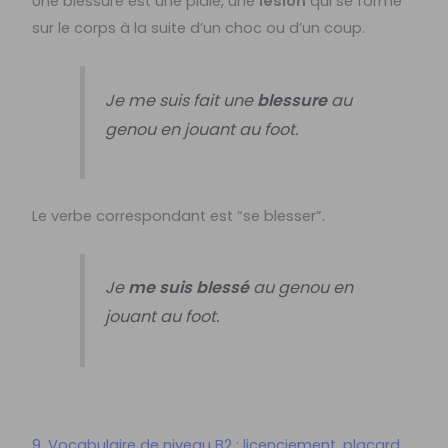
Une blessure est une plaie, une
lésion
qui se forme
sur le corps à la suite d’un choc ou d’un coup.
Je me suis fait une
blessure
au
genou en jouant au foot.
Le verbe correspondant est “se blesser”.
Je
me suis blessé
au genou en
jouant au foot.
9. Vocabulaire de niveau B2 : licenciement, placard,