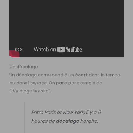
Un décalage
Un décalage correspond à un
écart
dans le temps
ou dans l’espace. On parle par exemple de
“décalage horaire”.
Entre Paris et New York, il y a 6
heures de
décalage
horaire.