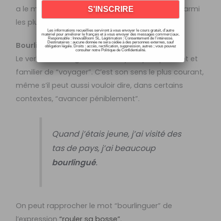
a le même sens et mériterait aussi de figurer parmi
les plus beaux mots français!
Les informations recueillies serviront à vous envoyer le cours gratuit, d’autre
matériel pour améliorer le français et à vous envoyer des messages commerciaux.
Responsable : InnovaBloom SL. Légitimation : Consentement de l’intéressé.
Destinataires : aucune donnée ne sera cédée à des personnes externes, sauf
Bourlinguer
obligation légale. Droits : accès, rectification, suppression, autres ; vous pouvez
consulter notre Politique de Confidentialité.
Le verbe “bourlinguer” est un synonyme plaisant et
familier de “voyager”. C’est son sens le plus courant,
même s’il peut aussi vouloir dire, dans certains
contextes, “avancer péniblement”.
Quand j’étais jeune, j’ai visité des
tas de pays, j’ai beaucoup
bourlingué
.
On peut rapprocher le mot “bourlinguer” de
l’expression
“rouler sa bosse”
.