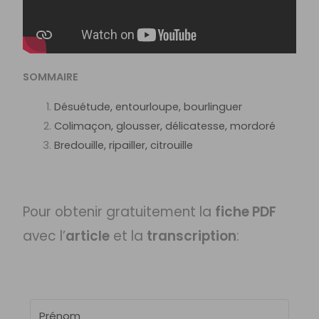
SOMMAIRE
Désuétude, entourloupe, bourlinguer
Colimaçon, glousser, délicatesse, mordoré
Bredouille, ripailler, citrouille
Pour obtenir gratuitement la
fiche PDF
avec l’
article
et la
transcription
: