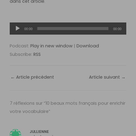
dans cet article
.
Lecteur
00:00
00:00
audio
Podcast:
Play in new window
|
Download
Subscribe:
RSS
←
Article précédent
Article suivant
→
7 réflexions sur “10 beaux mots français pour enrichir
votre vocabulaire”
JULLIENNE