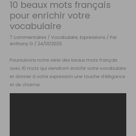
10 beaux mots français
pour enrichir votre
vocabulaire
7 commentaires
/
Vocabulaire, Expressions
/ Par
Anthony G
/
24/01/2025
Poursuivons notre série des beaux mots français
avec 10 mots qui viendront enrichir votre vocabulaire
et donner à votre expression une touche d’élégance
et de charme.