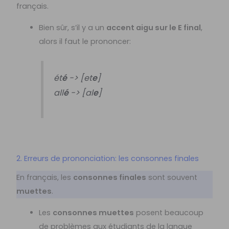
français.
Bien sûr, s’il y a un
accent aigu sur le E final
,
alors il faut le prononcer:
ét
é
-> [et
e
]
all
é
-> [al
e
]
2. Erreurs de prononciation: les consonnes finales
En français, les
consonnes finales
sont souvent
muettes
.
Les
consonnes muettes
posent beaucoup
de problèmes aux étudiants de la langue