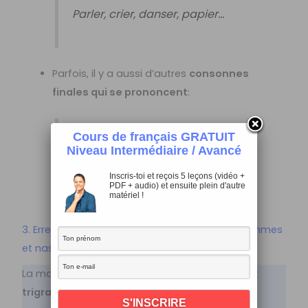
Parler, crier, danser, papier…
Parfois, il y a aussi d’autres
consonnes
finales qui se prononcent
:
Cours de français GRATUIT
Un autobu
s
, un cho
c
, un fil
m
, etc.
Niveau Intermédiaire / Avancé
Inscris-toi et reçois 5 leçons (vidéo +
PDF + audio) et ensuite plein d'autre
matériel !
3. Erreurs de prononciation: digrammes, trigrammes
et nasales
La mauvaise prononciation des
digrammes
et
trigrammes
fait partie des
erreurs de