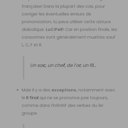
française! Dans la plupart des cas, pour
corriger les éventuelles erreurs de
prononciation, tu peux utiliser cette astuce
diabolique:
LuCiFeR
! Car en position finale, les
consonnes sont généralement muettes sauf
L, C, F et R.
Un sa
c
, un che
f
, de l’o
r
, un fi
l
…
Mais il y a des
exceptions
, notamment avec
le
R final
qui ne se prononce pas toujours,
comme dans l’infinitif des verbes du 1er
groupe.