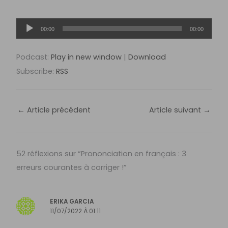
Lecteur
00:00
00:00
audio
Podcast:
Play in new window
|
Download
Subscribe:
RSS
←
Article précédent
Article suivant
→
52 réflexions sur “Prononciation en français : 3
erreurs courantes à corriger !”
ERIKA GARCIA
11/07/2022 À 01:11