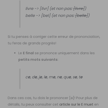
livre -> [livr] (et non pas:
[livre]
)
belle -> [bel] (et non pas:
[belle]
)
Si tu penses à corriger cette erreur de prononciation,
tu feras de grands progrès!
Le
E final
se prononce uniquement dans les
petits mots suivants
:
c
e
,
d
e
, j
e
, l
e
, m
e
, n
e
, qu
e
, s
e
, t
e
Dans ces cas, tu dois le prononcer [ə]! Pour plus de
détails, tu peux consulter cet
article sur le E muet
en