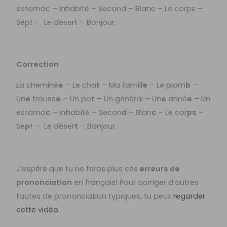
estomac – Inhabité – Second – Blanc – Le corps –
Sept – Le désert – Bonjour.
Correction
La cheminé
e
– Le cha
t
– Ma famill
e
– Le plom
b
–
Un
e
trouss
e
– Un po
t
– Un général – Un
e
anné
e
– Un
estoma
c
– In
h
abité – Secon
d
– Blan
c
– Le cor
ps
–
Se
p
t – Le déser
t
– Bonjour.
J’espère que tu ne feras plus ces
erreurs de
prononciation
en français! Pour corriger d’autres
fautes de prononciation typiques, tu peux
regarder
cette vidéo
.