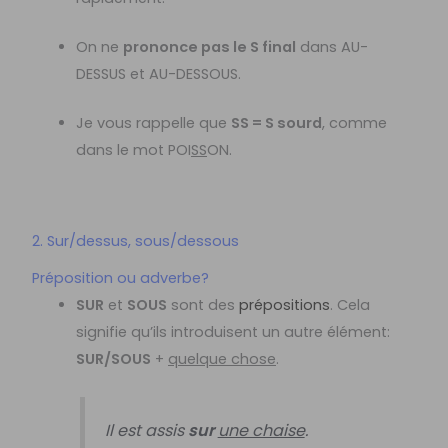
On ne
prononce pas le S final
dans AU-
DESSUS et AU-DESSOUS.
Je vous rappelle que
SS = S sourd
, comme
dans le mot POI
SS
ON.
2. Sur/dessus, sous/dessous
Préposition ou adverbe?
SUR
et
SOUS
sont des
prépositions
. Cela
signifie qu’ils introduisent un autre élément:
SUR/SOUS
+
quelque chose
.
Il est assis
sur
une chaise
.