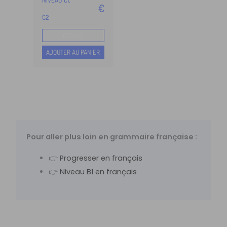
NIVEAU C1,
4.98
€
sur 5
C2
basé
sur
DÉTAILS
notation
s client
AJOUTER AU PANIER
Pour aller plus loin en grammaire française :
👉
Progresser en français
👉
Niveau B1 en français