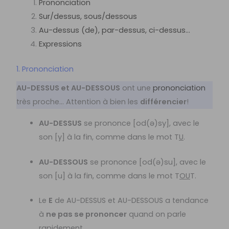
Prononciation
Sur/dessus, sous/dessous
Au-dessus (de), par-dessus, ci-dessus…
Expressions
1. Prononciation
AU-DESSUS et AU-DESSOUS
ont une
prononciation
très proche… Attention à bien les
différencier
!
AU-DESSUS
se prononce [od(ə)sy], avec le
son [y] à la fin, comme dans le mot T
U
.
AU-DESSOUS
se prononce [od(ə)su], avec le
son [u] à la fin, comme dans le mot T
OU
T.
Le
E
de AU-DESSUS et AU-DESSOUS a tendance
à
ne pas se prononcer
quand on parle
rapidement.