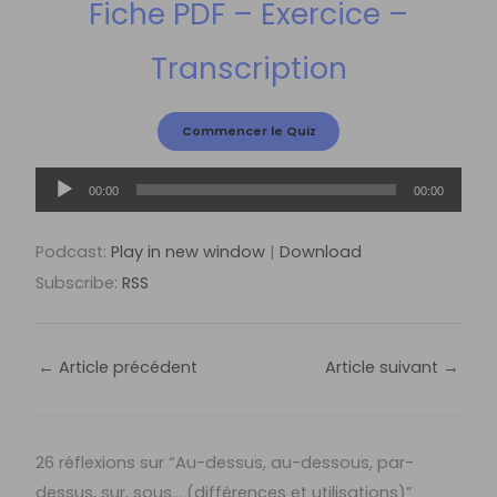
Fiche PDF – Exercice –
Transcription
Lecteur
00:00
00:00
audio
Podcast:
Play in new window
|
Download
Subscribe:
RSS
←
Article précédent
Article suivant
→
26 réflexions sur “Au-dessus, au-dessous, par-
dessus, sur, sous… (différences et utilisations)”