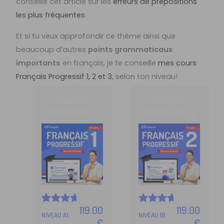
conseille cet article sur les
erreurs de prépositions
les plus fréquentes
.
Et si tu veux approfondir ce thème ainsi que
beaucoup d’autres
points grammaticaux
importants
en français, je te conseille
mes cours
Français Progressif 1, 2 et 3
, selon ton niveau!
FRANÇAIS
FRANÇAIS
PROGRESSIF 1
PROGRESSIF 2
119.00
119.00
Noté
5
Noté
5
NIVEAU A1,
NIVEAU B1,
4.99
4.97
€
€