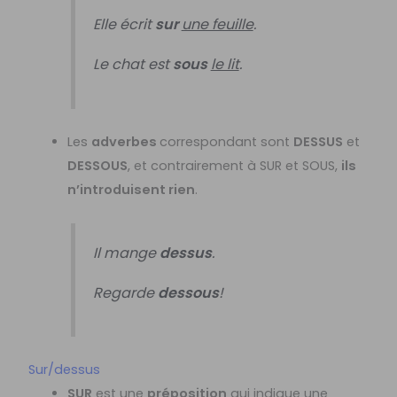
Elle écrit
sur
une feuille
.
Le chat est
sous
le lit
.
Les
adverbes
correspondant sont
DESSUS
et
DESSOUS
, et contrairement à SUR et SOUS,
ils
n’introduisent rien
.
Il mange
dessus
.
Regarde
dessous
!
Sur/dessus
SUR
est une
préposition
qui indique une