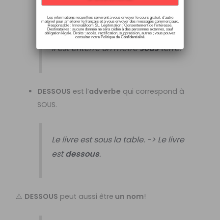
Les informations recueillies serviront à vous envoyer le cours gratuit, d’autre
matériel pour améliorer le français et à vous envoyer des messages commerciaux.
Le chat est
sous
la table.
Responsable : InnovaBloom SL. Légitimation : Consentement de l’intéressé.
Destinataires : aucune donnée ne sera cédée à des personnes externes, sauf
obligation légale. Droits : accès, rectification, suppression, autres ; vous pouvez
consulter notre Politique de Confidentialité.
Il est enterré un mètre
sous
terre.
DESSOUS
est l’
adverbe
qui correspond à
SOUS.
Le livre est sous la table. -> Le livre
est
dessous
.
⚠️
DESSOUS
peut aussi être
un nom
!