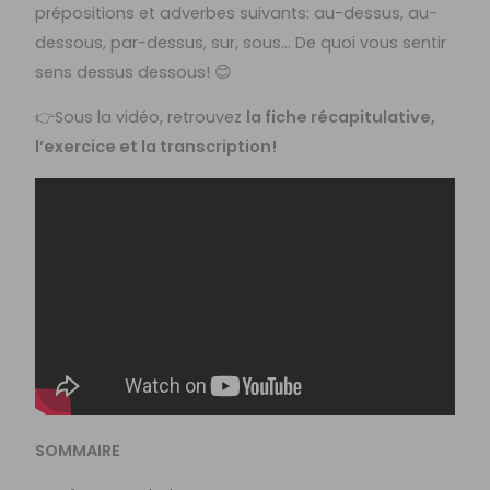
prépositions et adverbes suivants: au-dessus, au-
dessous, par-dessus, sur, sous… De quoi vous sentir
sens dessus dessous! 😊
👉Sous la vidéo, retrouvez
la fiche récapitulative,
l’exercice et la transcription!
SOMMAIRE