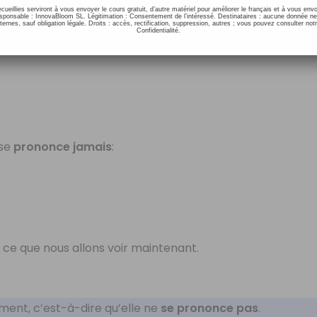
ecueillies serviront à vous envoyer le cours gratuit, d’autre matériel pour améliorer le français et à vous e
t
f’nêtre
, sans prononcer le E.
onsable : InnovaBloom SL. Légitimation : Consentement de l’intéressé. Destinataires : aucune donnée n
ernes, sauf obligation légale. Droits : accès, rectification, suppression, autres ; vous pouvez consulter notr
Confidentialité.
 du E est
obligatoire
:
 se
prononce jamais
:
 ce que nous allons voir maintenant.
nt, c’est-à-dire qu’elle ne
se prononce pas
.