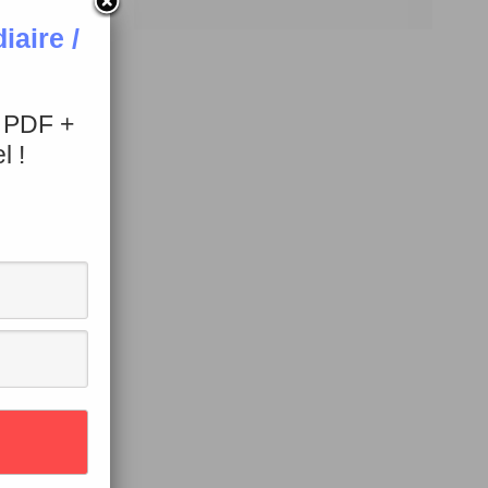
aire /
+ PDF +
l !