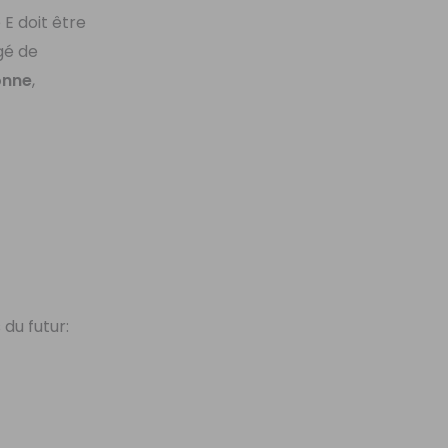
 E doit être
gé de
onne
,
du futur: