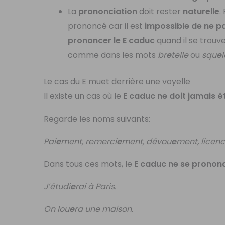
La
prononciation
doit rester
naturelle
.
prononcé car il est
impossible de ne p
prononcer le E caduc
quand il se trouv
comme dans les mots
br
e
telle
ou
squ
e
Le cas du E muet derrière une voyelle
Il existe un cas où le
E caduc ne doit jamais 
Regarde les noms suivants:
Pai
e
ment, remerci
e
ment, dévou
e
ment, licenc
Dans tous ces mots, le
E caduc ne se pronon
J’étudi
e
rai à Paris.
On lou
e
ra une maison.