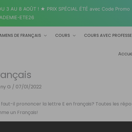
U 3 AU 8 AOÛT ! ★ PRIX SPÉCIAL ÉTÉ avec Code Promo
ADEMIE-ETE26
AMENS DE FRANÇAIS
COURS
COURS AVEC PROFESS
Accue
rançais
ony G
/
07/01/2022
faut-il prononcer la lettre E en français? Toutes les rép
omme un Français!