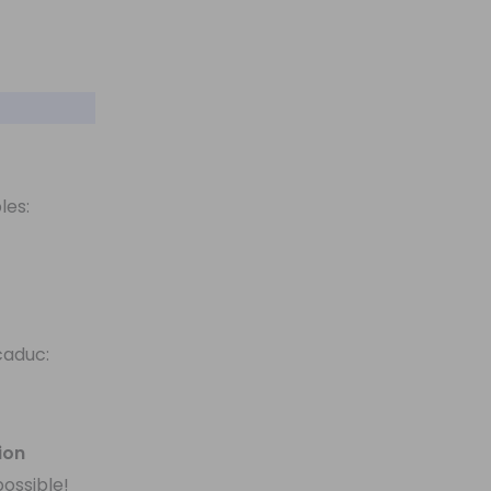
les:
caduc:
ion
possible!