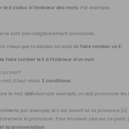
 le E caduc à l’intérieur des mots
. Par exemple:
l
ne sont pas obligatoirement prononcés.
donc mieux que tu essaies toi aussi de
faire tomber ce E
!
e faire tomber le E à l’intérieur d’un mot
.
s un mot?
 mot, il faut réunir
3 conditions
.
Dans le mot
t
é
l
é
vision
par exemple, on doit prononcer les l
prét
e
xte
, par exemple, le E est ouvert et se prononce [ɛ
atoirement le prononcer. Pour en savoir plus sur ce point, je
et la prononciation
.