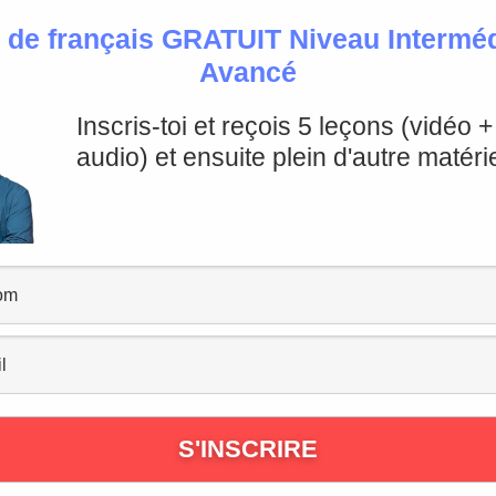
 de français GRATUIT Niveau Intermédi
Avancé
ation
Inscris-toi et reçois 5 leçons (vidéo 
audio) et ensuite plein d'autre matérie
ses
t il n’est
pas prononcé
.
l au son [
ə
], comme dans le mot
f
e
nêtre
.
pas
fnêtre
) mais
pas forcément à l’oral
.
r
ou de ne
pas prononcer
le E caduc.