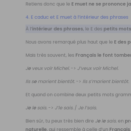
Retiens donc que le
E muet ne se prononce j
4. E caduc et E muet à l’intérieur des phrases
À l’
intérieur des phrases
, le E des
petits mot
Nous avons remarqué plus haut que le
E des 
Mais très souvent, les
Français le font tomber
J
e
veux voir Michel.
->
J’veux voir Michel.
Ils s
e
marient bientôt.
->
Ils s’marient bientôt.
Et quand on combine deux petits mots grammat
J
e
l
e
sais.
->
J’le sais.
/
Je l’sais.
Bien sûr, tu peux très bien dire
J
e
l
e
sais.
en
pr
naturelle
, qui ressemble à celle d’un
Français 