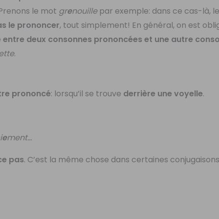
 Prenons le mot
gr
e
nouille
par exemple: dans ce cas-là, le
as le prononcer
, tout simplement! En général, on est obli
e
entre deux consonnes prononcées et une autre cons
lette
.
être prononcé
: lorsqu’il se trouve
derrière une voyelle
.
i
e
ment…
ce pas
. C’est la même chose dans certaines conjugaisons 