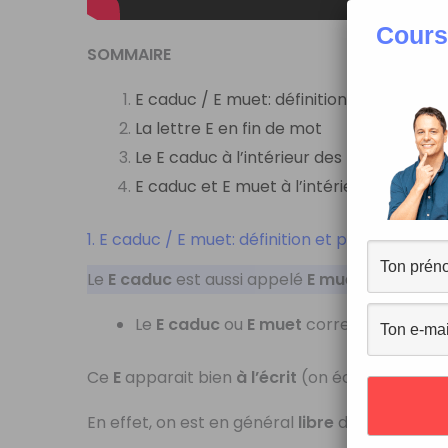
Cours
SOMMAIRE
E caduc / E muet: définition et prononci
La lettre E en fin de mot
Le E caduc à l’intérieur des mots
E caduc et E muet à l’intérieur des phra
1. E caduc / E muet: définition et prononciation
Le
E caduc
est aussi appelé
E muet
car souven
Le
E caduc
ou
E muet
correspond à l’ora
Ce
E
apparait bien
à l’écrit
(on écrit
fenêtre
, 
En effet, on est en général
libre
de
prononce