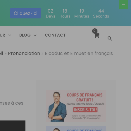
02
18
19
43
Cliquez-ici
Days
Hours
Minutes
Seconds
EUR
BLOG
CONTACT
Recherc
il
Prononciation
E caduc et E muet en français
onses à ces