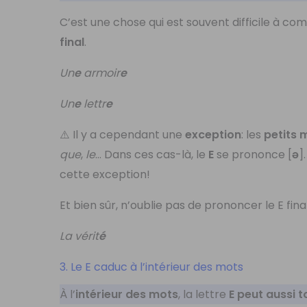
C’est une chose qui est souvent difficile à co
final
.
Un
e
armoir
e
Un
e
lettr
e
⚠️ Il y a cependant une
exception
: les
petits
que
,
le
… Dans ces cas-là, le
E
se prononce [
ə
]
cette exception!
Et bien sûr, n’oublie pas de prononcer le E final
La vérit
é
3. Le E caduc à l’intérieur des mots
À l’
intérieur des mots
, la lettre
E peut aussi 