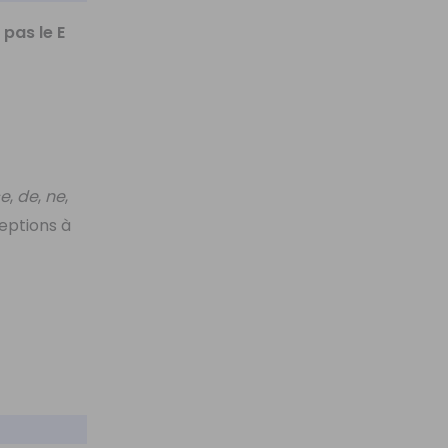
pas le E
ce
,
de
,
ne
,
ceptions à