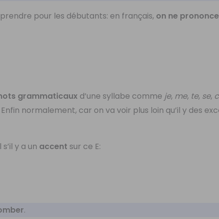
mprendre pour les débutants: en français,
on ne prononce 
 mots grammaticaux
d’une syllabe comme
je
,
me
,
te
,
se
,
. Enfin normalement, car on va voir plus loin qu’il y des ex
 s’il y a un
accent
sur ce E:
tomber
.