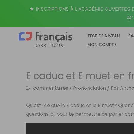
Aller
★ INSCRIPTIONS À L'ACADÉMIE OUVERTES D
au
AC
contenu
TEST DE NIVEAU
EX
MON COMPTE
E caduc et E muet en f
24 commentaires
/
Prononciation
/ Par
Anth
Qu’est-ce que le E caduc et le E muet? Quand 
questions ici, pour te permettre de parler c