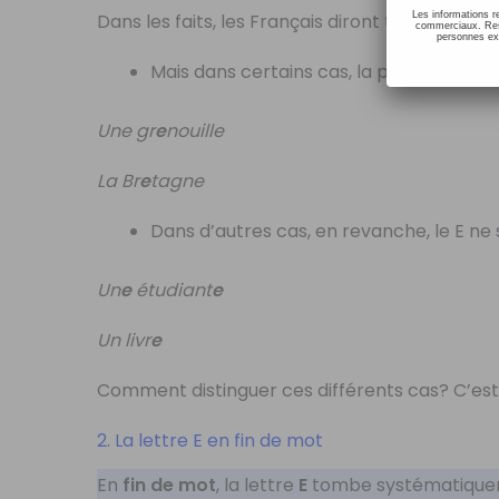
Les informations r
Dans les faits, les Français diront très souven
commerciaux. Resp
personnes ext
Mais dans certains cas, la prononciation
Une gr
e
nouille
La Br
e
tagne
Dans d’autres cas, en revanche, le E ne
Un
e
étudiant
e
Un livr
e
Comment distinguer ces différents cas? C’est
2. La lettre E en fin de mot
En
fin de mot
, la lettre
E
tombe systématiqueme