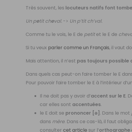
Très souvent, les
locuteurs natifs font tomber
Un p
e
tit ch
e
val.
->
Un p’tit ch’val.
Comme tu le vois, le E de
petit
et le E de
cheva
Si tu veux
parler comme un Français
, il vaut 
Mais attention, il n’est
pas toujours possible d
Dans quels cas peut-on faire tomber le E dan
Pour pouvoir faire tomber le E à l’intérieur d’un
Il ne doit pas y avoir d’
accent sur le E
. 
car elles sont
accentuées
.
le E doit se
prononcer [ə]
. Dans le mot
dans
mère
. Dans ce cas-là, il faut oblig
consulter
cet article
sur l’
orthographe 