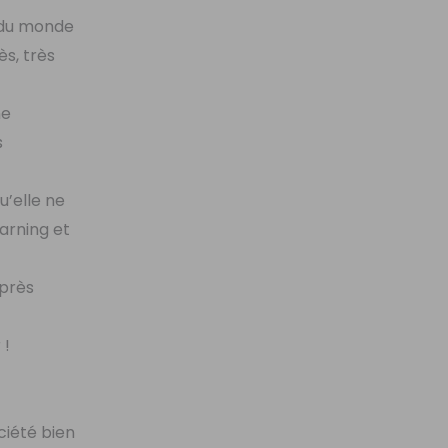
 du monde
ès, très
ne
s
u’elle ne
earning et
après
 !
ciété bien