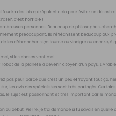
s, il faudra des lois qui régulent cela pour éviter un désas
aser, c’est horrible !
e nombreuses personnes. Beaucoup de philosophes, cherc
trêmement préoccupant. Ils réfléchissent beaucoup aux 
, de les débrancher si ça tourne au vinaigre ou encore, à q
e mal, si les choses vont mal.
r robot de la planète à devenir citoyen d’un pays. L’Arabi
avez pas peur parce que c’est un peu effrayant tout ça, he
utur, les avis des spécialistes sont très partagés. Certains
cas, le sujet est passionnant et très important car le mon
on du début. Pierre, je t’ai demandé si tu savais en quelle