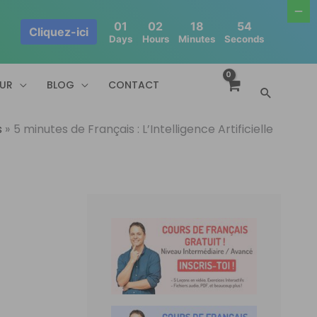
01
02
18
53
Cliquez-ici
Days
Hours
Minutes
Seconds
EUR
BLOG
CONTACT
Recherc
s
5 minutes de Français : L’Intelligence Artificielle