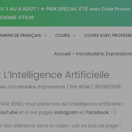
 3 AU 8 AOÛT ! ★ PRIX SPÉCIAL ÉTÉ avec Code Promo
ADEMIE-ETE26
AMENS DE FRANÇAIS
COURS
COURS AVEC PROFESS
Accueil
Vocabulaire, Expression
’Intelligence Artificielle
ues
,
Vocabulaire, Expressions
/ Par
REMI
/
26/08/2018
été 2018), nous parlerons de l’intelligence artificielle !
YouTube
et à nos pages
Instagram
et
Facebook
:-)
je fais référence dans la vidéo : voir en bas de page !