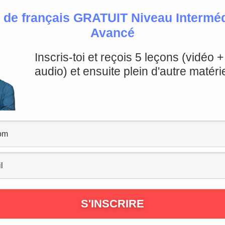
 de français GRATUIT Niveau Intermédi
Avancé
Français : L’intelligence Artificielle
Inscris-toi et reçois 5 leçons (vidéo 
ranscription de la vidéo
audio) et ensuite plein d'autre matérie
çais”, une émission de francaisavecpierre.com !
gence artificielle, du “deep learning” et du “machine learnin
 hein ?
ment l’intelligence artificielle. Alors, “en vogue” ou “à l
r, dont on parle beaucoup en ce moment. “Fashion” en angl
pas possible, il va déjà y en avoir assez aujourd’hui dans c
iquer ce qu’est l’intelligence artificielle, la question de l’
“Deep Blue” a-t-il battu Kasparov aux échecs ? 1987, 199