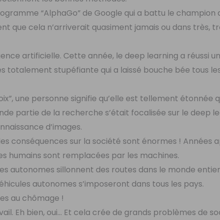
 programme “AlphaGo” de Google qui a battu le champion
ent que cela n’arriverait quasiment jamais ou dans très, tr
ence artificielle. Cette année, le deep learning a réussi u
 totalement stupéfiante qui a laissé bouche bée tous le
voix”, une personne signifie qu’elle est tellement étonnée q
nde partie de la recherche s’était focalisée sur le deep l
nnaissance d’images.
t les conséquences sur la société sont énormes ! Années 
les humains sont remplacées par les machines.
ures autonomes sillonnent des routes dans le monde entier
éhicules autonomes s’imposeront dans tous les pays.
nnes au chômage !
il. Eh bien, oui… Et cela crée de grands problèmes de so