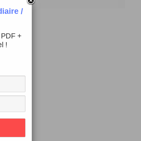
aire /
+ PDF +
l !
g”.
a mode”
ais.
ette
émission.
7 ou 2007 ?