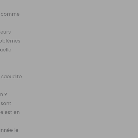
tre comme
heurs
problèmes
uelle
e saoudite
in ?
 sont
de est en
 année le