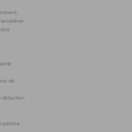
demment,
’accélérer
Alors
aurait
pour de
a détection
n peintre