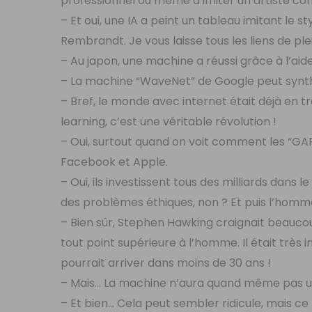
professionnel ou même d’imiter un artiste 
– Et oui, une IA a peint un tableau imitant le 
Rembrandt. Je vous laisse tous les liens de ple
– Au japon, une machine a réussi grâce à l’aide
– La machine “WaveNet” de Google peut synthé
– Bref, le monde avec internet était déjà en 
learning, c’est une véritable révolution !
– Oui, surtout quand on voit comment les “GA
Facebook et Apple.
– Oui, ils investissent tous des milliards dans 
des problèmes éthiques, non ? Et puis l’homm
– Bien sûr, Stephen Hawking craignait beaucou
tout point supérieure à l’homme. Il était très 
pourrait arriver dans moins de 30 ans !
– Mais… La machine n’aura quand même pas u
– Et bien… Cela peut sembler ridicule, mais ce 