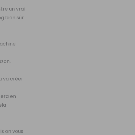
tre un vrai
g bien sûr.
machine
azon,
la va créer
sera en
ela
ais on vous