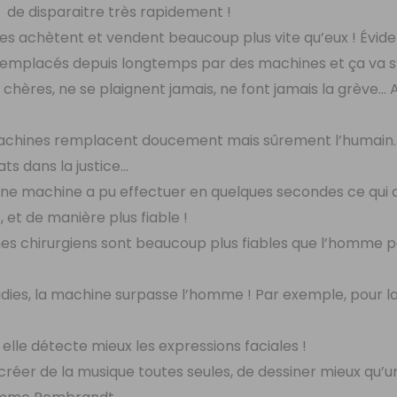
nt de disparaitre très rapidement !
ines achètent et vendent beaucoup plus vite qu’eux ! Évi
 remplacés depuis longtemps par des machines et ça va s
 chères, ne se plaignent jamais, ne font jamais la grève… 
s machines remplacent doucement mais sûrement l’humain.
ats dans la justice…
une machine a pu effectuer en quelques secondes ce qui 
 et de manière plus fiable !
es chirurgiens sont beaucoup plus fiables que l’homme 
ladies, la machine surpasse l’homme ! Par exemple, pour l
 elle détecte mieux les expressions faciales !
éer de la musique toutes seules, de dessiner mieux qu’u