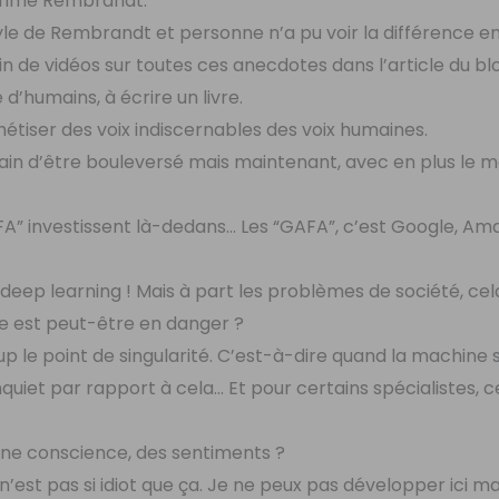
comme Rembrandt.
style de Rembrandt et personne n’a pu voir la différence en
in de vidéos sur toutes ces anecdotes dans l’article du blo
 d’humains, à écrire un livre.
tiser des voix indiscernables des voix humaines.
train d’être bouleversé mais maintenant, avec en plus le 
FA” investissent là-dedans… Les “GAFA”, c’est Google, Am
le deep learning ! Mais à part les problèmes de société, ce
e est peut-être en danger ?
p le point de singularité. C’est-à-dire quand la machine 
inquiet par rapport à cela… Et pour certains spécialistes, c
ne conscience, des sentiments ?
n’est pas si idiot que ça. Je ne peux pas développer ici m