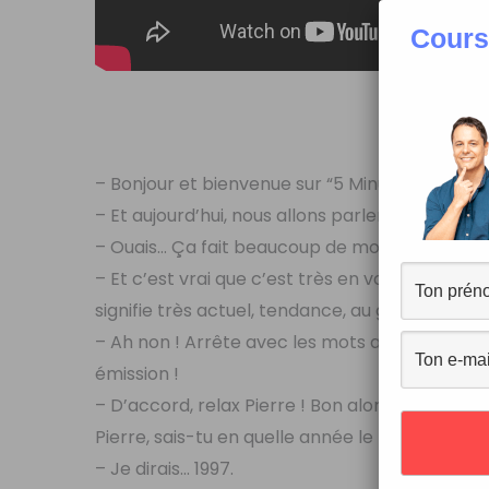
Cours
5 minutes de 
T
– Bonjour et bienvenue sur “5 Minutes de Fran
– Et aujourd’hui, nous allons parler de l’intelli
– Ouais… Ça fait beaucoup de mots anglais ça,
– Et c’est vrai que c’est très en vogue en ce mo
signifie très actuel, tendance, au goût du jou
– Ah non ! Arrête avec les mots anglais, c’est 
émission !
– D’accord, relax Pierre ! Bon alors, avant d’expl
Pierre, sais-tu en quelle année le programme 
– Je dirais… 1997.