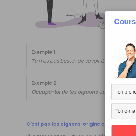
Cours
Exemple 1
Tu n’as pas besoin de savoir à qui je télép
Exemple 2
Occupe-toi de tes oignons
au lieu de mett
C’est pas tes oignons: origine et explication