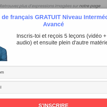
Retrouvez plus d’expressions imagées sur
notre page
Instagram
.
 de français GRATUIT Niveau Intermédi
Avancé
Inscris-toi et reçois 5 leçons (vidéo 
audio) et ensuite plein d'autre matérie
hone!
C’est pas tes oignons!
re tout le temps le nez dans mes affaires!
s