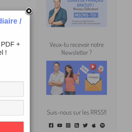
aire /
Veux-tu recevoir notre
+ PDF +
Newsletter ?
l !
Suis-nous sur les RRSS!!