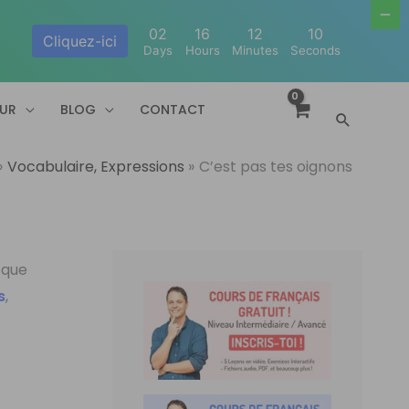
02
16
12
10
Cliquez-ici
Days
Hours
Minutes
Seconds
EUR
BLOG
CONTACT
Recherc
Vocabulaire, Expressions
C’est pas tes oignons
r que
s
,