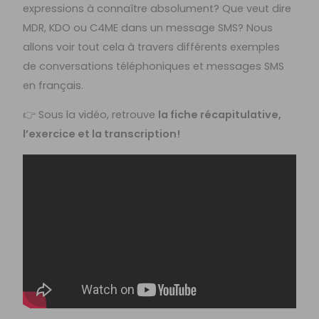
expressions à connaître absolument? Que veut dire
MDR, KDO ou C4ME dans un message SMS? Nous
allons voir tout cela à travers différents exemples
de conversations téléphoniques et messages SMS
en français.
👉 Sous la vidéo, retrouve
la fiche récapitulative,
l’exercice et la transcription!