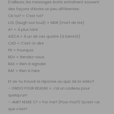
D’ailleurs, les messages écrits entraînent souvent
des façons d’écrire un peu différentes:
Cé toi? = C’est toi?
LOL (laugh out loud) = MDR (mort de rire)
A+ = À plus tard
A12C4 = À un de ces quatre (à bientôt)
CAD = C’est-à-dire
PK = Pourquoi
RDV = Rendez-vous
RAS = Rien à signaler
RAF = Rien à faire
Et as-tu trouvé la réponse au quiz de la vidéo?
– G1KDO POUR KELKUN! = J’ai un cadeau pour
quelqu’un!
– 4ME? KESKE C? = For me? (Pour moi?) Qu’est-ce
que c’est?