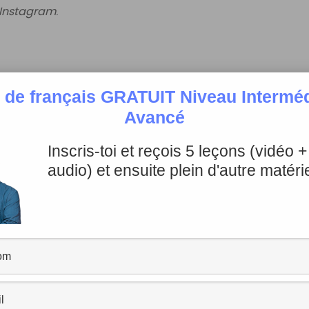
Instagram
.
 de français GRATUIT Niveau Intermédi
Avancé
 ses pompes
: il ne suivait pas la conversation et réponda
Inscris-toi et reçois 5 leçons (vidéo 
audio) et ensuite plein d'autre matérie
 est vraiment
à côté de ses pompes
aujourd’hui.
ations