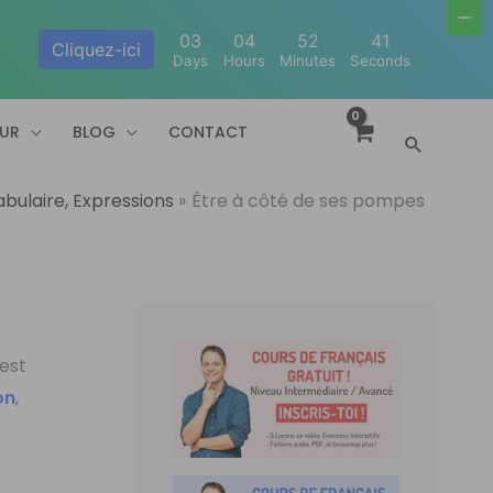
03
04
52
41
Cliquez-ici
Days
Hours
Minutes
Seconds
EUR
BLOG
CONTACT
Recherc
bulaire, Expressions
Être à côté de ses pompes
est
on
,