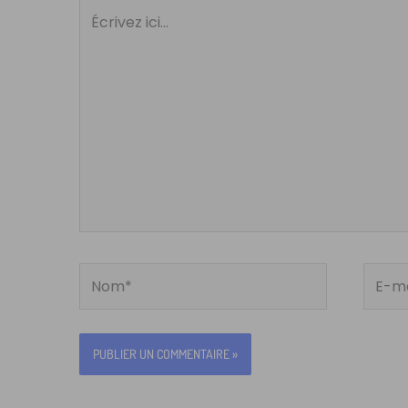
Écrivez
ici…
Nom*
E-
mail*