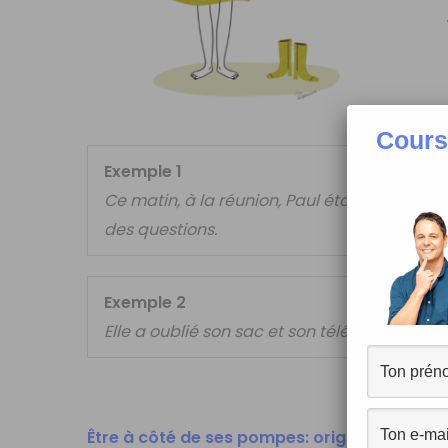
Cours
Exemple 1
Ce matin, à la réunion, Paul était
à côté de
des questions.
Exemple 2
Elle a oublié son sac et son téléphone, elle
Être à côté de ses pompes: origine et explic