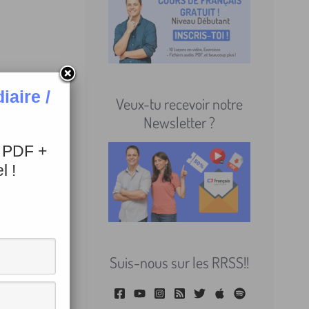
aire /
Veux-tu recevoir notre
Newsletter ?
it à côté
+ PDF +
l !
Suis-nous sur les RRSS!!