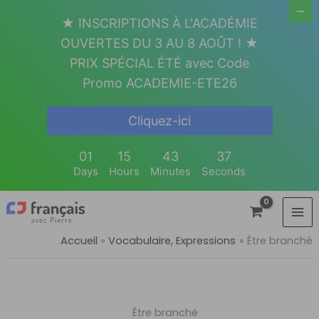
Aller
★ INSCRIPTIONS À L'ACADÉMIE
au
OUVERTES DU 3 AU 8 AOÛT ! ★
contenu
PRIX SPÉCIAL ÉTÉ avec Code
Promo ACADEMIE-ETE26
Cliquez-ici
01
15
43
37
Days
Hours
Minutes
Seconds
Accueil
Vocabulaire, Expressions
Être branché
Être branché