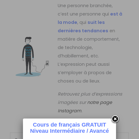
Une personne branchée,
c’est une personne qui
est à
la mode
, qui
suit les
dernières tendances
en
matière de comportement,
de technologie,
d’habillement, etc.
L’expression peut aussi
s’employer à propos de
choses ou de lieux.
Retrouvez plus d’expressions
imagées sur
notre page
Instagram
.
Cours de français GRATUIT
Niveau Intermédiaire / Avancé