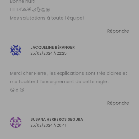
Bonne nuît!
🙋🏽‍♀️☄️🙏🌟🌙👌👏🏽
Mes salutations à toute l équipe!
Répondre
JACQUELINE BÉRANGER
25/02/2024 À 22:25
Merci cher Pierre , les explications sont très claires et
me facilitent l’enseignement de cette règle .
😘🌷😘
Répondre
SUSANA HERREROS SEGURA
25/02/2024 À 20:41