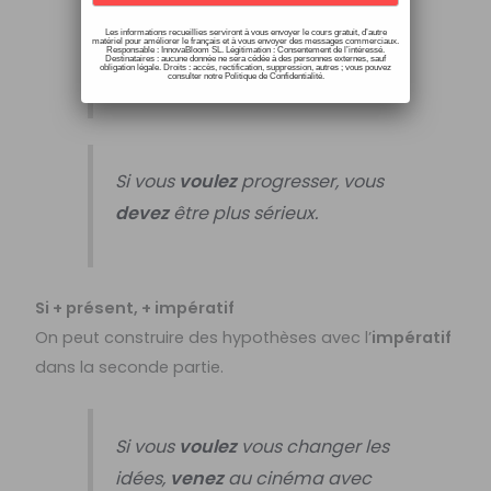
Si on ne
dort
pas bien, on
est
Les informations recueillies serviront à vous envoyer le cours gratuit, d’autre
matériel pour améliorer le français et à vous envoyer des messages commerciaux.
Responsable : InnovaBloom SL. Légitimation : Consentement de l’intéressé.
fatigué.
Destinataires : aucune donnée ne sera cédée à des personnes externes, sauf
obligation légale. Droits : accès, rectification, suppression, autres ; vous pouvez
consulter notre Politique de Confidentialité.
Si vous
voulez
progresser, vous
devez
être plus sérieux.
Si + présent, + impératif
On peut construire des hypothèses avec l’
impératif
dans la seconde partie.
Si vous
voulez
vous changer les
idées,
venez
au cinéma avec