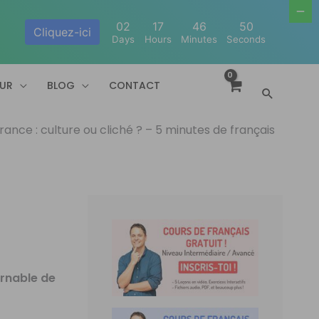
02
17
46
50
Cliquez-ici
Days
Hours
Minutes
Seconds
EUR
BLOG
CONTACT
Recherc
France : culture ou cliché ? – 5 minutes de français
urnable de