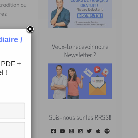
tradition ou
rez
bulaire !
aire /
Veux-tu recevoir notre
Newsletter ?
+ PDF +
l !
Suis-nous sur les RRSS!!