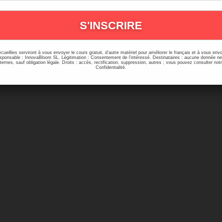
ecueillies serviront à vous envoyer le cours gratuit, d’autre matériel pour améliorer le français et à vous e
onsable : InnovaBloom SL. Légitimation : Consentement de l’intéressé. Destinataires : aucune donnée n
ernes, sauf obligation légale. Droits : accès, rectification, suppression, autres ; vous pouvez consulter notr
Confidentialité.