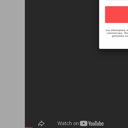
Les informations r
commerciaux. Resp
personnes ext