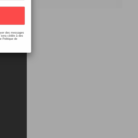
nvoyer des messages
e sera cédée à des
e Politique de