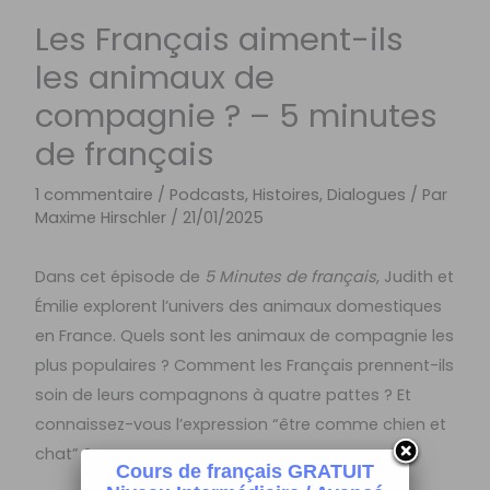
Les Français aiment-ils
les animaux de
compagnie ? – 5 minutes
de français
1 commentaire
/
Podcasts, Histoires, Dialogues
/ Par
Maxime Hirschler
/
21/01/2025
Dans cet épisode de
5 Minutes de français
, Judith et
Émilie explorent l’univers des animaux domestiques
en France. Quels sont les animaux de compagnie les
plus populaires ? Comment les Français prennent-ils
soin de leurs compagnons à quatre pattes ? Et
connaissez-vous l’expression “être comme chien et
chat” ?
Cours de français GRATUIT