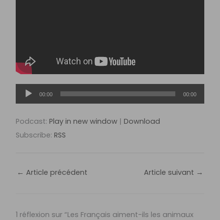
Lecteur
00:00
00:00
audio
Podcast:
Play in new window
|
Download
Subscribe:
RSS
←
Article précédent
Article suivant
→
1 réflexion sur “Les Français aiment-ils les animaux