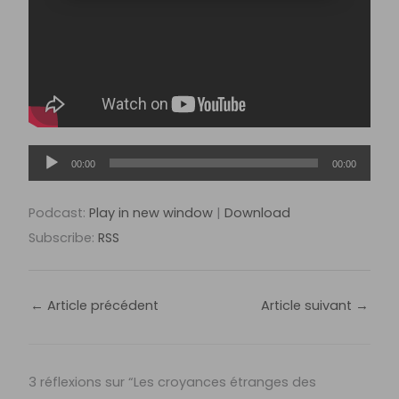
Lecteur
00:00
00:00
audio
Podcast:
Play in new window
|
Download
Subscribe:
RSS
←
Article précédent
Article suivant
→
3 réflexions sur “Les croyances étranges des