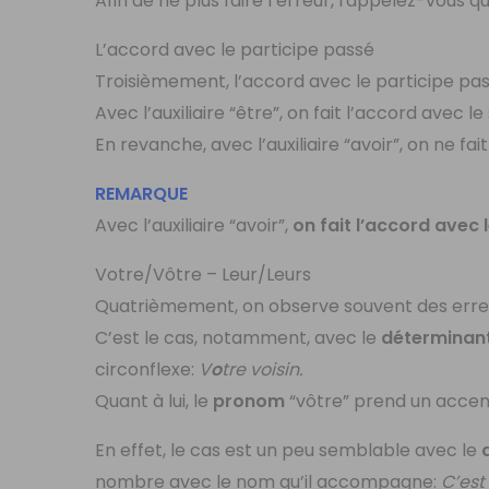
Afin de ne plus faire l’erreur, rappelez-vous qu
L’accord avec le participe passé
Troisièmement, l’accord avec le participe pas
Avec l’auxiliaire “être”, on fait l’accord avec le
En revanche, avec l’auxiliaire “avoir”, on ne fai
REMARQUE
Avec l’auxiliaire “avoir”,
on fait l’accord avec 
Votre/Vôtre – Leur/Leurs
Quatrièmement, on observe souvent des erreur
C’est le cas, notamment, avec le
déterminan
circonflexe:
V
o
tre voisin.
Quant à lui, le
pronom
“vôtre” prend un accent
En effet, le cas est un peu semblable avec le
nombre avec le nom qu’il accompagne:
C’es