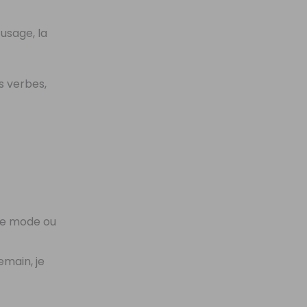
usage, la
s verbes,
 le mode ou
emain, je