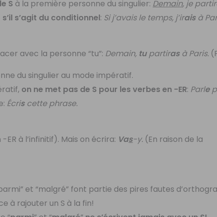
de S
à la première personne du singulier:
Demain
, je partir
s’il s’agit du conditionnel
:
Si j’avais le temps, j’ir
ais
à Par
acer avec la personne “tu”:
Demain,
tu
partir
as
à Paris.
(
nne du singulier au mode impératif.
ératif,
on ne met pas de S pour les verbes en -ER
:
Parl
e
pl
e:
Écri
s
cette phrase.
-ER à l’infinitif). Mais on écrira:
Va
s
-y.
(En raison de la
armi” et “malgré” font partie des pires fautes d’orthogr
à rajouter un S à la fin!