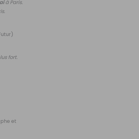
ai
à Paris.
is.
Futur)
us fort.
aphe et