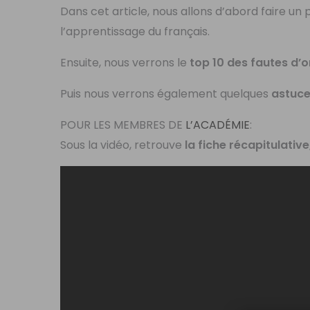
Dans cet article, nous allons d’abord faire un p
l’apprentissage du français.
Ensuite, nous verrons le
top 10 des
fautes d’
Puis nous verrons également quelques
astuc
POUR LES MEMBRES DE
L’ACADÉMIE
:
Sous la vidéo, retrouve
la fiche récapitulative