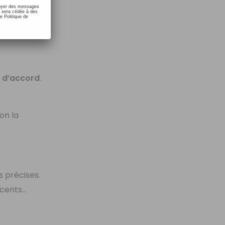
nvoyer des messages
e sera cédée à des
e Politique de
 d’accord
.
on la
s précises.
ccents…