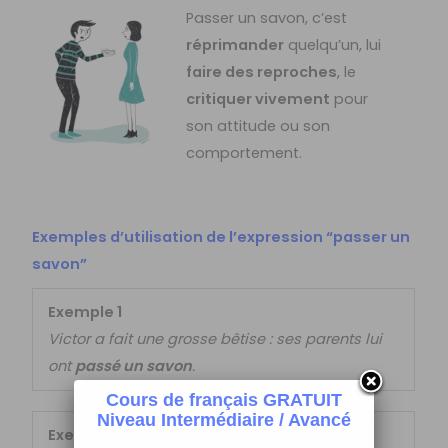
Passer un savon, c’est
réprimander
quelqu’un, lui
faire des reproches
, le
critiquer vivement
pour
son attitude ou son
comportement.
Exemples d’utilisation de l’expression “passer un
savon”
Exemple 1
Victor a fait une grosse bêtise : ses parents lui
ont
passé un savon
.
Cours de français GRATUIT
Niveau Intermédiaire / Avancé
Exemple 2