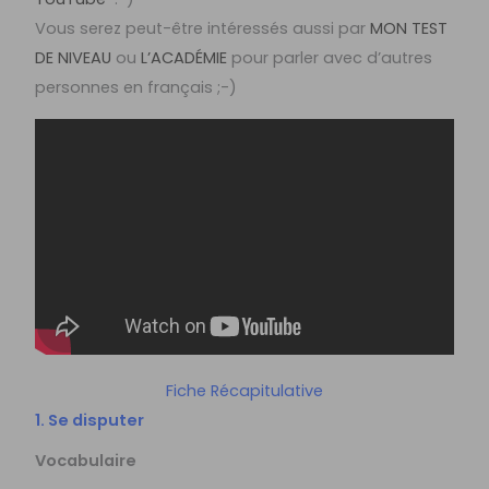
Vous serez peut-être intéressés aussi par
MON TEST
DE NIVEAU
ou
L’ACADÉMIE
pour parler avec d’autres
personnes en français ;-)
Fiche Récapitulative
1. Se disputer
Vocabulaire