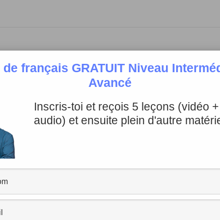
iette? D’ailleurs Juliette vient de Bretagne, comme Annie
 de français GRATUIT Niveau Intermédi
is qu’elle est partie vivre en Italie… Enfin,
revenons à nos
Avancé
e marier…
Inscris-toi et reçois 5 leçons (vidéo 
audio) et ensuite plein d'autre matérie
éressantes, mais
revenons à nos moutons
: qu’est-ce que
tions
lle tire son origine de
La Farce de Maître Pathelin
, une pi