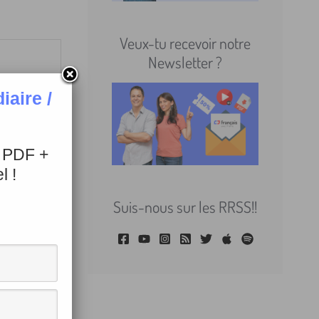
Veux-tu recevoir notre
Newsletter ?
! Tu te
aire /
+ PDF +
l !
 nous
Suis-nous sur les RRSS!!
èce de