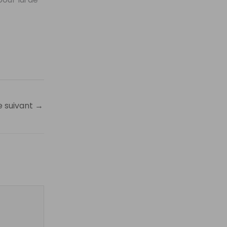
e suivant
→