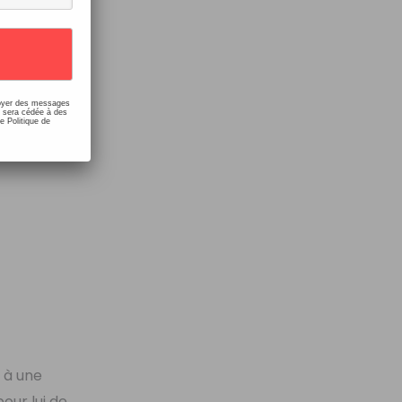
ù deux
 revenir au
nvoyer des messages
e sera cédée à des
e Politique de
 à une
pour lui de