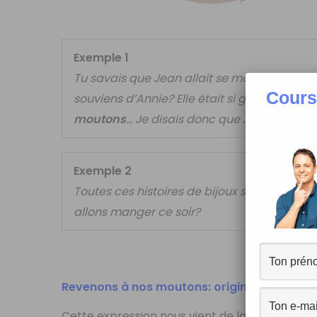
Exemple 1
Tu savais que Jean allait se marier avec Jul
Cours
souviens d’Annie? Elle était si gentille! Je cro
moutons
… Je disais donc que Jean allait s
Exemple 2
Toutes ces histoires de bijoux sont très int
allons manger ce soir?
Revenons à nos moutons: origine et explica
Cette expression nous vient de la littérature: e