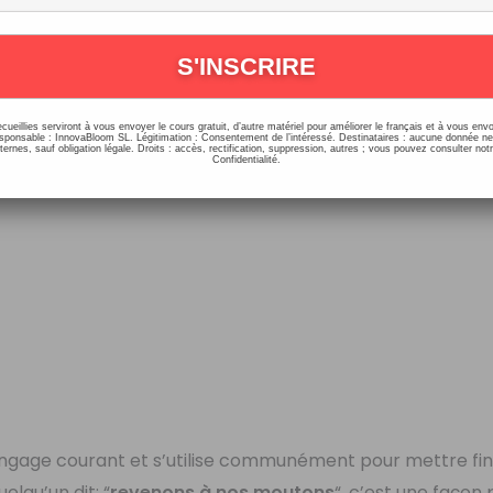
nconnu. Dans cette comédie, il est question d’un procès o
moutons et une histoire de draps. Perdu, le juge demande à
ecueillies serviront à vous envoyer le cours gratuit, d’autre matériel pour améliorer le français et à vous e
onsable : InnovaBloom SL. Légitimation : Consentement de l’intéressé. Destinataires : aucune donnée n
ernes, sauf obligation légale. Droits : accès, rectification, suppression, autres ; vous pouvez consulter notr
Confidentialité.
langage courant et s’utilise communément pour mettre fin
elqu’un dit: “
revenons à nos moutons
“, c’est une façon 