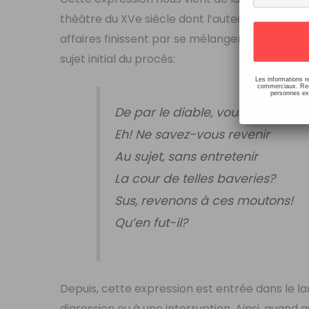
théâtre du XVe siècle dont l’auteur nous est i
affaires finissent par se mélanger, un vol de 
sujet initial du procès:
Les informations r
commerciaux. Resp
personnes ext
De par le diable, vous bavez!
Eh! Ne savez-vous revenir
Au sujet, sans entretenir
La cour de telles baveries?
Sus, revenons à ces moutons!
Qu’en fut-il?
Depuis, cette expression est entrée dans le 
digression ou à une interruption. Ainsi, quand qu