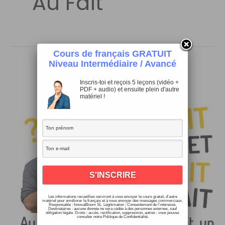
Au Fait
Cours de français GRATUIT
Niveau Intermédiaire / Avancé
Inscris-toi et reçois 5 leçons (vidéo +
PDF + audio) et ensuite plein d'autre
matériel !
Les informations recueillies serviront à vous envoyer le cours gratuit, d’autre
matériel pour améliorer le français et à vous envoyer des messages commerciaux.
Responsable : InnovaBloom SL. Légitimation : Consentement de l’intéressé.
Destinataires : aucune donnée ne sera cédée à des personnes externes, sauf
obligation légale. Droits : accès, rectification, suppression, autres ; vous pouvez
Au fait, en fait, en effet, ça fait, un
consulter notre Politique de Confidentialité.