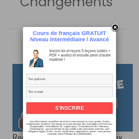
Changements
Cours de français GRATUIT
Niveau Intermédiaire / Avancé
Inscris-toi et reçois 5 leçons (vidéo +
PDF + audio) et ensuite plein d'autre
matériel !
Les informations recueillies serviront à vous envoyer le cours gratuit, d’autre
matériel pour améliorer le français et à vous envoyer des messages commerciaux.
Responsable : InnovaBloom SL. Légitimation : Consentement de l’intéressé.
Destinataires : aucune donnée ne sera cédée à des personnes externes, sauf
obligation légale. Droits : accès, rectification, suppression, autres ; vous pouvez
Rentrée 2018 sur les Chapeaux
consulter notre Politique de Confidentialité.