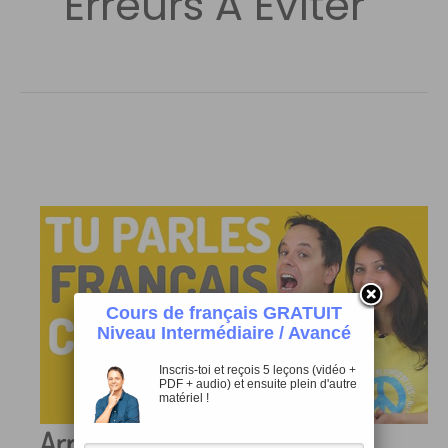
Erreurs À Éviter
Cours de français GRATUIT
Niveau Intermédiaire / Avancé
Inscris-toi et reçois 5 leçons (vidéo +
PDF + audio) et ensuite plein d'autre
matériel !
Arrête de Commettre ces 5