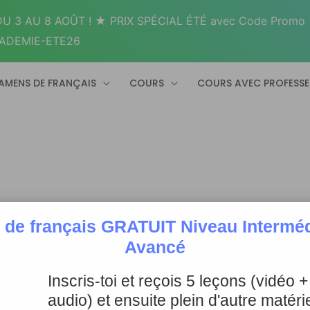
U 3 AU 8 AOÛT ! ★ PRIX SPÉCIAL ÉTÉ avec Code Promo
ADEMIE-ETE26
AMENS DE FRANÇAIS
COURS
COURS AVEC PROFESS
 de français GRATUIT Niveau Intermédi
Avancé
Inscris-toi et reçois 5 leçons (vidéo 
audio) et ensuite plein d'autre matérie