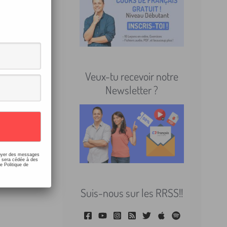
news
ns
/
Veux-tu recevoir notre
Newsletter ?
us
ses
nvoyer des messages
e sera cédée à des
e Politique de
Suis-nous sur les RRSS!!