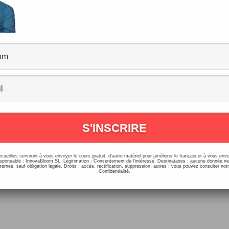
Min. de Français : Mensonges, Fake 
 Fausses croyances
ommentaires
/
Podcasts, Histoires, Dialogues
,
Vocabulaire, Expressio
8/2018
our ! Pour ce troisième épisode des Podcasts de l’été, no
lerons des mensonges, des “fake news” ainsi que des faus
ances ! N’hésitez pas […]
ecueillies serviront à vous envoyer le cours gratuit, d’autre matériel pour améliorer le français et à vous e
onsable : InnovaBloom SL. Légitimation : Consentement de l’intéressé. Destinataires : aucune donnée n
ernes, sauf obligation légale. Droits : accès, rectification, suppression, autres ; vous pouvez consulter notr
Confidentialité.