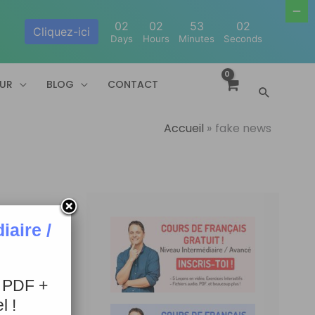
02
02
53
02
Cliquez-ici
Days
Hours
Minutes
Seconds
EUR
BLOG
CONTACT
Recherc
Accueil
fake news
aire /
+ PDF +
l !