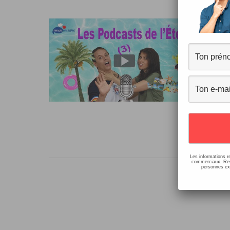
5 
et
12 c
19/0
Bonj
par
croy
Les informations r
commerciaux. Resp
personnes ext