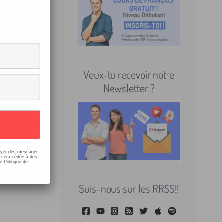
)
écents
Veux-tu recevoir notre
Newsletter ?
sans
nvoyer des messages
e sera cédée à des
e Politique de
Suis-nous sur les RRSS!!