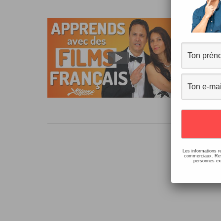
Fi
33 c
Dans
pour
sous
Les informations r
commerciaux. Resp
personnes ext