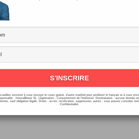
lms pour apprendre le français (2019
ommentaires
/
Comment Apprendre le Français
/
15/09/2019
 cette vidéo, on te présente une liste de films français r
 apprendre le français. Tu pourras les regarder avec ou 
-titres et […]
ecueillies serviront à vous envoyer le cours gratuit, d’autre matériel pour améliorer le français et à vous e
onsable : InnovaBloom SL. Légitimation : Consentement de l’intéressé. Destinataires : aucune donnée n
ernes, sauf obligation légale. Droits : accès, rectification, suppression, autres ; vous pouvez consulter notr
Confidentialité.