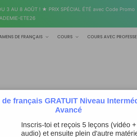
U 3 AU 8 AOÛT ! ★ PRIX SPÉCIAL ÉTÉ avec Code Promo
ADEMIE-ETE26
AMENS DE FRANÇAIS
COURS
COURS AVEC PROFESS
 de français GRATUIT Niveau Intermédi
Avancé
Inscris-toi et reçois 5 leçons (vidéo 
audio) et ensuite plein d'autre matérie