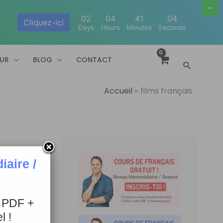
02
04
41
03
Cliquez-ici
Days
Hours
Minutes
Seconds
EUR
BLOG
CONTACT
Recherc
Accueil
films français
aire /
+ PDF +
l !