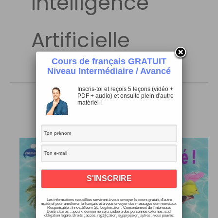
Intelligence
Artificielle
Cours de français GRATUIT
Niveau Intermédiaire / Avancé
Inscris-toi et reçois 5 leçons (vidéo +
PDF + audio) et ensuite plein d'autre
matériel !
Les informations recueillies serviront à vous envoyer le cours gratuit, d’autre
matériel pour améliorer le français et à vous envoyer des messages commerciaux.
Responsable : InnovaBloom SL. Légitimation : Consentement de l’intéressé.
Destinataires : aucune donnée ne sera cédée à des personnes externes, sauf
obligation légale. Droits : accès, rectification, suppression, autres ; vous pouvez