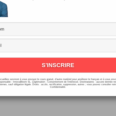
Min. de Français : Mensonges, Fake 
 Fausses croyances
ommentaires
/
Podcasts, Histoires, Dialogues
,
Vocabulaire, Expressio
8/2018
our ! Pour ce troisième épisode des Podcasts de l’été, no
lerons des mensonges, des “fake news” ainsi que des faus
ances ! N’hésitez pas […]
ecueillies serviront à vous envoyer le cours gratuit, d’autre matériel pour améliorer le français et à vous e
onsable : InnovaBloom SL. Légitimation : Consentement de l’intéressé. Destinataires : aucune donnée n
ernes, sauf obligation légale. Droits : accès, rectification, suppression, autres ; vous pouvez consulter notr
Confidentialité.