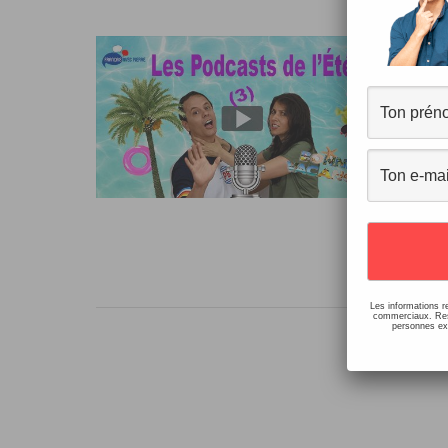
5 
et
12 c
19/0
Bonj
par
croy
Les informations r
commerciaux. Resp
personnes ext