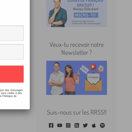
news
ns
/
Veux-tu recevoir notre
Newsletter ?
us
ses
nvoyer des messages
e sera cédée à des
e Politique de
Suis-nous sur les RRSS!!