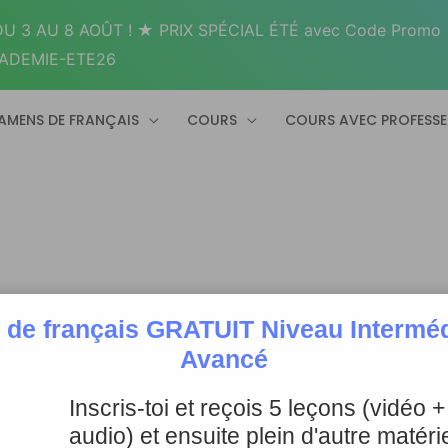
U 3 AU 8 AOÛT ! ★ PRIX SPÉCIAL ÉTÉ avec Code Promo
ADEMIE-ETE26
AMENS DE FRANÇAIS
COURS
COURS AVEC PROFESS
 de français GRATUIT Niveau Intermédi
Avancé
Inscris-toi et reçois 5 leçons (vidéo 
audio) et ensuite plein d'autre matérie