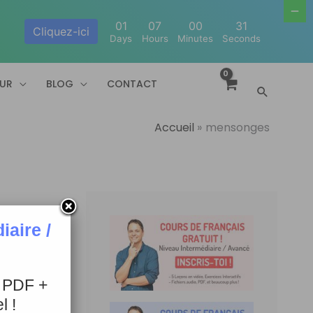
01
07
00
30
Cliquez-ici
Days
Hours
Minutes
Seconds
EUR
BLOG
CONTACT
Recherc
Accueil
mensonges
aire /
+ PDF +
l !