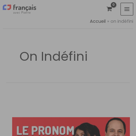
Aller
au
contenu
Accueil
on indéfini
On Indéfini