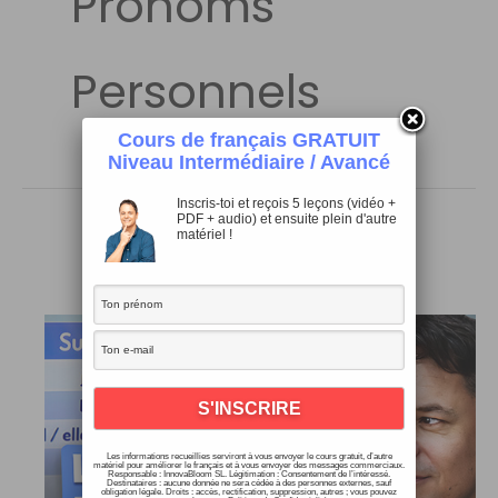
Pronoms
Personnels
Cours de français GRATUIT
Niveau Intermédiaire / Avancé
Inscris-toi et reçois 5 leçons (vidéo +
PDF + audio) et ensuite plein d'autre
matériel !
Les informations recueillies serviront à vous envoyer le cours gratuit, d’autre
matériel pour améliorer le français et à vous envoyer des messages commerciaux.
Responsable : InnovaBloom SL. Légitimation : Consentement de l’intéressé.
Destinataires : aucune donnée ne sera cédée à des personnes externes, sauf
obligation légale. Droits : accès, rectification, suppression, autres ; vous pouvez