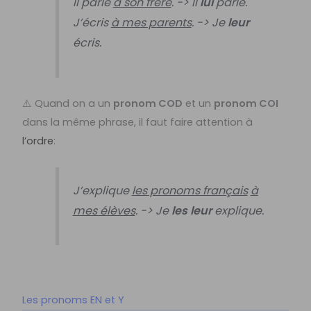
Il parle
à son frère
. -> Il
lui
parle.
J’écris
à mes parents
. -> Je
leur
écris.
⚠️ Quand on a un
pronom COD
et un
pronom COI
dans la même phrase, il faut faire attention à
l’ordre
:
J’explique
les pronoms français
à
mes élèves
. -> Je
les leur
explique.
Les pronoms EN et Y