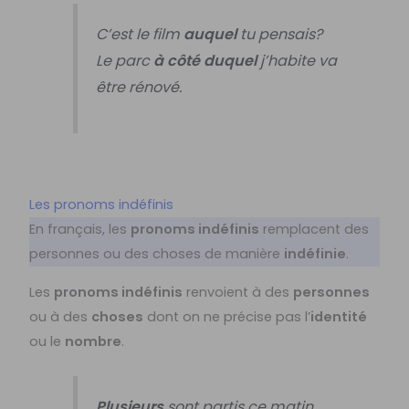
C’est le film
auquel
tu pensais?
Le parc
à côté duquel
j’habite va
être rénové.
Les pronoms indéfinis
En français, les
pronoms indéfinis
remplacent des
personnes ou des choses de manière
indéfinie
.
Les
pronoms indéfinis
renvoient à des
personnes
ou à des
choses
dont on ne précise pas l’
identité
ou le
nombre
.
Plusieurs
sont partis ce matin.