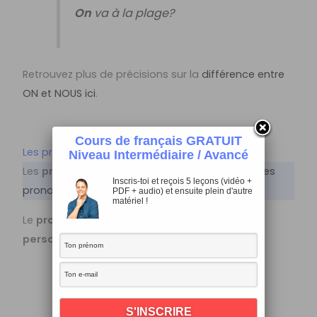
On
va à la plage?
Retrouvez plus de précisions sur la
différence entre
ON et NOUS ici
.
Cours de français GRATUIT
Les pronoms réfléchis
Niveau Intermédiaire / Avancé
Les
pronoms réfléchis
s’utilisent avec les
verbes
Inscris-toi et reçois 5 leçons (vidéo +
pronominaux
.
PDF + audio) et ensuite plein d'autre
matériel !
Le
pronom réfléchi
est toujours de la
même
personne
que le
sujet
:
Je
me
douche.
Elle
s’
habille.