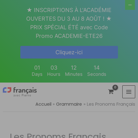
Aller
★ INSCRIPTIONS À L'ACADÉMIE
au
OUVERTES DU 3 AU 8 AOÛT ! ★
contenu
PRIX SPÉCIAL ÉTÉ avec Code
Promo ACADEMIE-ETE26
Cliquez-ici
01
03
12
13
Days
Hours
Minutes
Seconds
Accueil
Grammaire
Les Pronoms Français
Les Pronoms Français