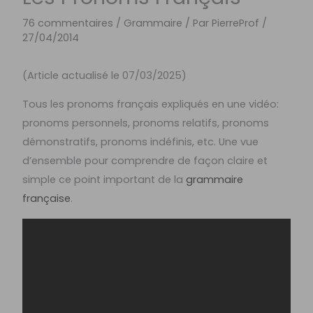
76 commentaires
/
Grammaire
/ Par
PierreProf
/
27/04/2014
(Article actualisé le 07/03/2025)
Tous les pronoms français expliqués en une vidéo:
pronoms personnels, pronoms relatifs, pronoms
démonstratifs, pronoms indéfinis, etc. Une vue
d’ensemble pour comprendre de façon claire et
simple ce point important de la
grammaire
française
.