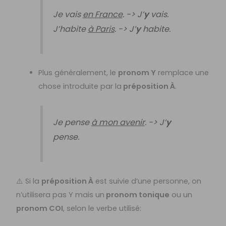
Je vais
en France
. -> J’
y
vais.
J’habite
à Paris
. -> J’
y
habite.
Plus généralement, le
pronom Y
remplace une
chose introduite par la
préposition À
.
Je pense
à mon avenir
. -> J’
y
pense.
⚠️ Si la
préposition À
est suivie d’une personne, on
n’utilisera pas Y mais un
pronom tonique
ou un
pronom COI
, selon le verbe utilisé: