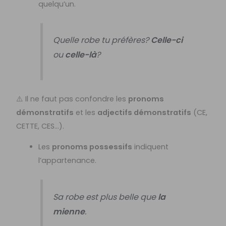
quelqu’un.
Quelle robe tu préfères?
Celle-ci
ou
celle-là
?
⚠️ Il ne faut pas confondre les
pronoms
démonstratifs
et les
adjectifs démonstratifs
(CE,
CETTE, CES…).
Les
pronoms possessifs
indiquent
l’appartenance.
Sa robe est plus belle que
la
mienne
.