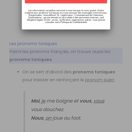
Les enfants
se
promènent.
Les informations recueillies serviront à vous envoyer le cours gratuit, d’autre
matériel pour améliorer le français et à vous envoyer des messages commerciaux.
Responsable : InnovaBloom SL. Légitimation : Consentement de l’intéressé.
Destinataires : aucune donnée ne sera cédée à des personnes externes, sauf
obligation légale. Droits : accès, rectification, suppression, autres ; vous pouvez
consulter notre Politique de Confidentialité.
Les pronoms toniques
Parmi les pronoms français, on trouve aussi les
pronoms toniques
.
On se sert d’abord des
pronoms toniques
pour insister en renforçant le
pronom sujet
:
Moi
,
je
me baigne et
vous
,
vous
vous douchez.
Nous
,
on
joue au foot.