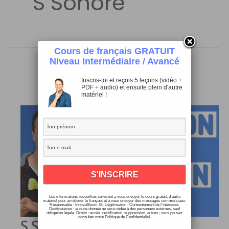
S Sonore
Cours de français GRATUIT
Niveau Intermédiaire / Avancé
Inscris-toi et reçois 5 leçons (vidéo +
PDF + audio) et ensuite plein d'autre
matériel !
Les informations recueillies serviront à vous envoyer le cours gratuit, d’autre
matériel pour améliorer le français et à vous envoyer des messages commerciaux.
Responsable : InnovaBloom SL. Légitimation : Consentement de l’intéressé.
Destinataires : aucune donnée ne sera cédée à des personnes externes, sauf
obligation légale. Droits : accès, rectification, suppression, autres ; vous pouvez
consulter notre Politique de Confidentialité.
S Sonore [Z] et S Sourd [S]