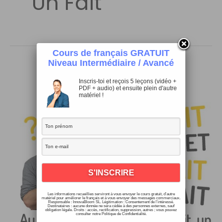
Un Fait
Cours de français GRATUIT
Niveau Intermédiaire / Avancé
Inscris-toi et reçois 5 leçons (vidéo +
PDF + audio) et ensuite plein d'autre
matériel !
Les informations recueillies serviront à vous envoyer le cours gratuit, d’autre
matériel pour améliorer le français et à vous envoyer des messages commerciaux.
Responsable : InnovaBloom SL. Légitimation : Consentement de l’intéressé.
Destinataires : aucune donnée ne sera cédée à des personnes externes, sauf
obligation légale. Droits : accès, rectification, suppression, autres ; vous pouvez
Au fait, en fait, en effet, ça fait, un
consulter notre Politique de Confidentialité.