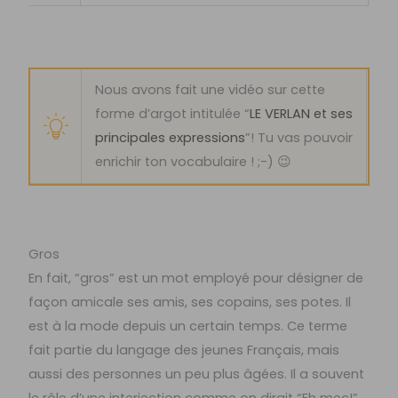
Nous avons fait une vidéo sur cette
forme d’argot intitulée “
LE VERLAN et ses
principales expressions
”! Tu vas pouvoir
enrichir ton vocabulaire ! ;-) 😉
Gros
En fait, “gros” est un mot employé pour désigner de
façon amicale ses amis, ses copains, ses potes. Il
est à la mode depuis un certain temps. Ce terme
fait partie du langage des jeunes Français, mais
aussi des personnes un peu plus âgées. Il a souvent
le rôle d’une interjection comme on dirait “Eh mec!”