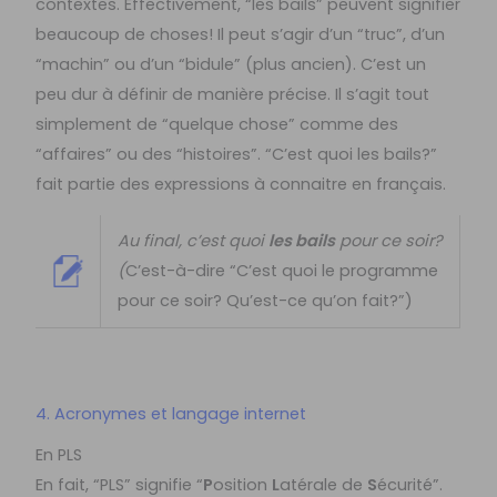
contextes. Effectivement, “les bails” peuvent signifier
beaucoup de choses! Il peut s’agir d’un “truc”, d’un
“machin” ou d’un “bidule” (plus ancien). C’est un
peu dur à définir de manière précise. Il s’agit tout
simplement de “quelque chose” comme des
“affaires” ou des “histoires”. “C’est quoi les bails?”
fait partie des expressions à connaitre en français.
Au final, c’est quoi
les bails
pour ce soir?
(
C’est-à-dire “C’est quoi le programme
pour ce soir? Qu’est-ce qu’on fait?”)
4. Acronymes et langage internet
En PLS
En fait, “PLS” signifie “
P
osition
L
atérale de
S
écurité”.