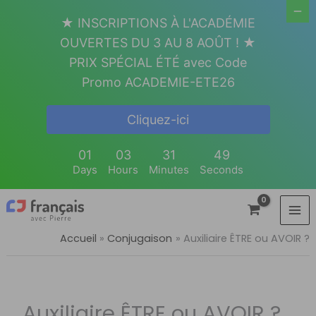
Aller
★ INSCRIPTIONS À L'ACADÉMIE
au
OUVERTES DU 3 AU 8 AOÛT ! ★
contenu
PRIX SPÉCIAL ÉTÉ avec Code
Promo ACADEMIE-ETE26
Cliquez-ici
01
03
31
48
Days
Hours
Minutes
Seconds
Accueil
Conjugaison
Auxiliaire ÊTRE ou AVOIR ?
Auxiliaire ÊTRE ou AVOIR ?