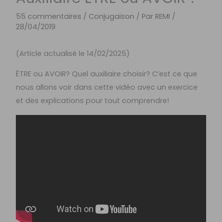
55 commentaires
/
Conjugaison
/ Par
REMI
/
28/04/2019
(Article actualisé le 14/02/2025)
ÊTRE ou AVOIR? Quel auxiliaire choisir? C’est ce que
nous allons voir dans cette vidéo avec un exercice
et des explications pour tout comprendre!