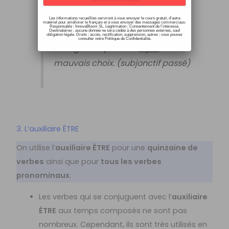
(conditionnel passé, plus-que-
Les informations recueillies serviront à vous envoyer le cours gratuit, d’autre
parfait)
matériel pour améliorer le français et à vous envoyer des messages commerciaux.
Responsable : InnovaBloom SL. Légitimation : Consentement de l’intéressé.
Destinataires : aucune donnée ne sera cédée à des personnes externes, sauf
obligation légale. Droits : accès, rectification, suppression, autres ; vous pouvez
consulter notre Politique de Confidentialité.
Je regrette que vous
ayez
fait
le
mauvais choix. (subjonctif passé)
3. L’auxiliaire ÊTRE
On utilise l’
auxiliaire ÊTRE
pour une
quinzaine de
verbes
ainsi que pour
tous les verbes
pronominaux
.
Les verbes qui se conjuguent avec l’
auxiliaire
ÊTRE
aux temps composés ne sont pas
nombreux. Cependant, ils sont très utilisés en