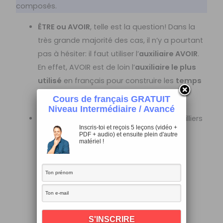
composés.
ÊTRE ou AVOIR
, telle est la question! Dans la
très grande majorité des cas, il n’y a pourtant
pas à hésiter: il faut utiliser l’
auxiliaire AVOIR
.
En effet, AVOIR est de loin l’
auxiliaire le plus
utilisé
en français pour construire les
temps
composés
.
Cours de français GRATUIT
Niveau Intermédiaire / Avancé
Voyons quelques exemples parmi des milliers
Inscris-toi et reçois 5 leçons (vidéo +
d’autres:
PDF + audio) et ensuite plein d'autre
matériel !
J’
ai
mangé
une pizza. (passé
composé)
Elle
aurait
regardé
ce film si tu le
lui
avais
recommandé
.