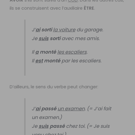
ils se construisent avec l’auxiliaire
ÊTRE
.
J’
ai
sorti
la voiture
du garage.
Je
suis
sorti
avec mes amis.
Il
a
monté
les escaliers
.
Il
est
monté
par les escaliers.
D’ailleurs, le sens du verbe peut changer:
J’
ai
passé
un examen
. (= J’ai fait
un examen.)
Je
suis
passé
chez toi. (= Je suis
venu chez toi.)