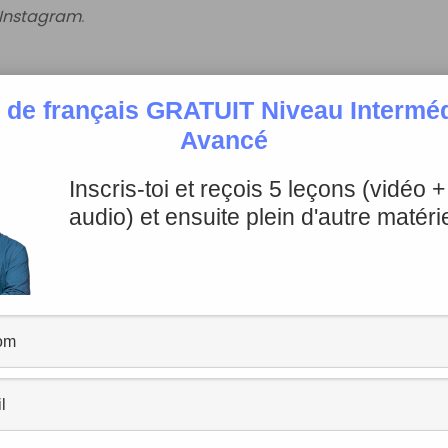
Instagram
.
 de français GRATUIT Niveau Intermédi
Avancé
Inscris-toi et reçois 5 leçons (vidéo 
rd’hui, j’
ai la gueule de bois
…
audio) et ensuite plein d'autre matérie
s
, c’est de boire de l’eau, beaucoup d’eau!
ns