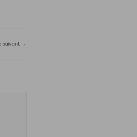
e suivant
→