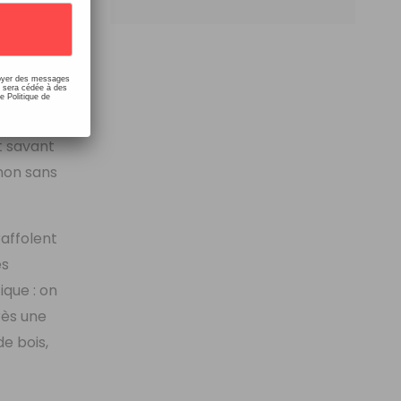
ns dues à
langage
ssi évoquer
nvoyer des messages
e sera cédée à des
e Politique de
e boissons
t savant
 non sans
raffolent
es
ique : on
rès une
e bois,