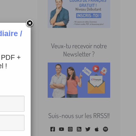
aire /
Veux-tu recevoir notre
Newsletter ?
+ PDF +
l !
Suis-nous sur les RRSS!!