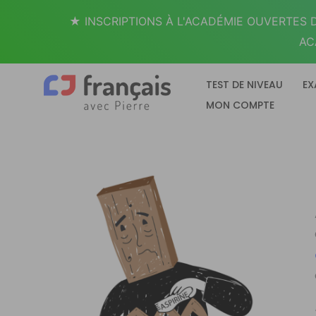
Aller
★ INSCRIPTIONS À L'ACADÉMIE OUVERTES D
au
AC
contenu
TEST DE NIVEAU
EX
MON COMPTE