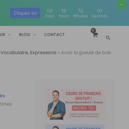
02
15
12
01
Cliquez-ici
Days
Hours
Minutes
Seconds
EUR
BLOG
CONTACT
Recherc
Vocabulaire, Expressions
Avoir la gueule de bois
rès
tômes