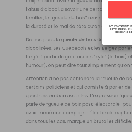
L’expression “
avoir la gueule de bois
” date du
l’abus d’alcool, à savoir une certaine séchere
familier, la “gueule de bois” renvoyait ainsi 
la dureté et le mal de tête qu’on éprouve da
Les informations r
commerciaux. Resp
personnes ext
De nos jours, la
gueule de bois
désigne tous le
alcoolisées. Les Québecois et les Belges parl
forgé à partir du grec ancien “xylo” (le bois)
humour), on peut dire tout simplement qu’on 
Attention à ne pas confondre la “gueule de bo
certains politiciens et qui consiste à parler 
questions embarrassantes. L’expression “gueul
parle de “gueule de bois post-électorale” pour
avoir mené une campagne électorale euphoriqu
dans tous les cas, marque un brutal et difficile 