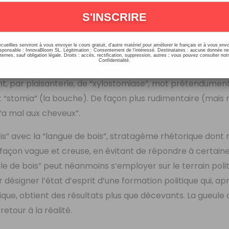
 XVIIIe siècle. Elle permettait de décrire une des sensatio
sse dans le palais. La gueule désignant la bouche dans le 
à une bouche sèche comme du bois. L’image du bois peut au
ns ces moments-là.
ecueillies serviront à vous envoyer le cours gratuit, d’autre matériel pour améliorer le français et à vous e
onsable : InnovaBloom SL. Légitimation : Consentement de l’intéressé. Destinataires : aucune donnée n
ernes, sauf obligation légale. Droits : accès, rectification, suppression, autres ; vous pouvez consulter notr
Confidentialité.
s effets désagréables qu’on ressent après avoir abusé d
ent, par plaisanterie, de “xylostomiase”, mot prétendumen
 et “stomia” (la bouche). De façon plus rudimentaire (mais
“a mal aux cheveux”.
is” avec la “langue de bois”, stratagème rhétorique dont 
de façon vague et creuse, en évitant de répondre à certain
e de bois” peut néanmoins s’employer sur le terrain polit
 désigner l’état d’esprit d’une formation politique qui, ap
e, obtient des résultats plus que décevants. La gueule d
retour à la réalité.