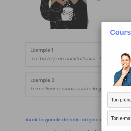
Cours
Exemple 1
J’ai bu trop de cocktails hier… Du coup, aujou
Exemple 2
Le meilleur remède contre
la gueule de boi
Avoir la gueule de bois: origine et explicatio