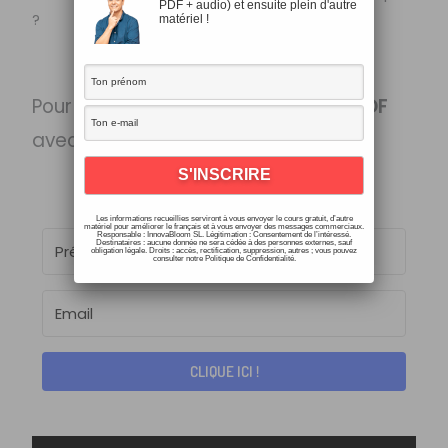
PDF + audio) et ensuite plein d'autre
?
matériel !
Pour obtenir gratuitement la
fiche PDF
avec l’
article
et la
transcription
:
Les informations recueillies serviront à vous envoyer le cours gratuit, d’autre
matériel pour améliorer le français et à vous envoyer des messages commerciaux.
Responsable : InnovaBloom SL. Légitimation : Consentement de l’intéressé.
Destinataires : aucune donnée ne sera cédée à des personnes externes, sauf
obligation légale. Droits : accès, rectification, suppression, autres ; vous pouvez
consulter notre Politique de Confidentialité.
CLIQUE ICI !