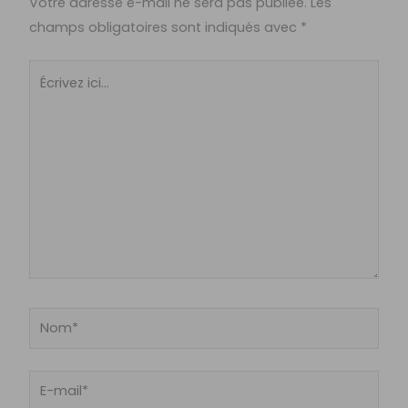
Votre adresse e-mail ne sera pas publiée.
Les
champs obligatoires sont indiqués avec
*
Écrivez
ici…
Nom*
E-
mail*