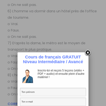
o On ne sait pas.
6) L’homme va dormir dans un hôtel près de l’office
de tourisme.
o Vrai.
o Faux.
o On ne sait pas.
7) D’après la dame, le métro est le moyen de
transport le plus pratique.
o Vrai.
Cours de français GRATUIT
Niveau Intermédiaire / Avancé
o Faux.
o On ne sait pas.
Inscris-toi et reçois 5 leçons (vidéo +
PDF + audio) et ensuite plein d'autre
8) L’homme est belge.
matériel !
o Vrai.
o Faux.
o On ne sait pas.
CORRECTION