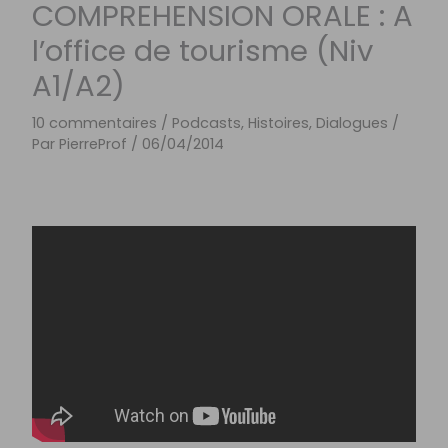
COMPREHENSION ORALE : A
l’office de tourisme (Niv
A1/A2)
10 commentaires
/
Podcasts, Histoires, Dialogues
/
Par
PierreProf
/
06/04/2014