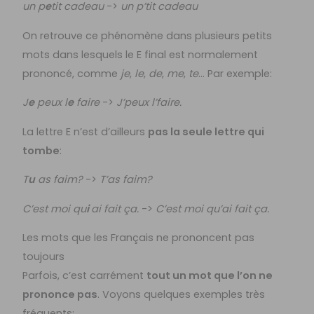
un p
e
tit cadeau
->
un p’tit cadeau
On retrouve ce phénomène dans plusieurs petits
mots dans lesquels le E final est normalement
prononcé, comme
je
,
le
,
de
,
me
,
te
… Par exemple:
J
e
peux l
e
faire
->
J’peux l’faire.
La lettre E n’est d’ailleurs
pas la seule lettre qui
tombe
:
T
u
as faim?
->
T’as faim?
C’est moi qu
i
ai fait ça.
->
C’est moi qu’ai fait ça.
Les mots que les Français ne prononcent pas
toujours
Parfois, c’est carrément
tout un mot que l’on ne
prononce pas
. Voyons quelques exemples très
fréquents: