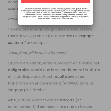
commence par une
voyelle
ou un
H muet
. Par
exemple:
Les informations recueillies serviront à vous envoyer le cours gratuit, d’autre
matériel pour améliorer le français et à vous envoyer des messages commerciaux.
Responsable : InnovaBloom SL. Légitimation : Consentement de l’intéressé.
Destinataires : aucune donnée ne sera cédée à des personnes externes, sauf
obligation légale. Droits : accès, rectification, suppression, autres ; vous pouvez
Deu
x
‿
a
mis.
consulter notre Politique de Confidentialité.
Il existe des liaisons obligatoires et des liaisons
facultatives, qu’on ne fait que dans un
langage
soutenu
. Par exemple:
Vou
s
‿
ê
te
s
‿
a
llés chez Alphonse?
La première liaison, entre le pronom et le verbe, est
obligatoire
, tandis que la seconde, entre l’auxiliaire
et le participe passé, est
facultative
et se
transforme en enchainement (
êt’allés
) dans un
langage plus familier.
Ainsi, si tu veux parler vite en français (et
correctement!), il est nécessaire que tu fasses