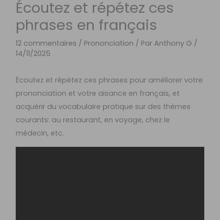
Écoutez et répétez ces
phrases en français
12 commentaires
/
Prononciation
/ Par
Anthony G
/
14/11/2025
Écoutez et répétez ces phrases pour améliorer votre
prononciation et votre aisance en français, et
acquérir du vocabulaire pratique sur des thèmes
courants: au restaurant, en voyage, chez le
médecin, etc.