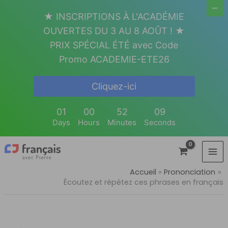
Aller
★ INSCRIPTIONS À L'ACADÉMIE
au
OUVERTES DU 3 AU 8 AOÛT ! ★
contenu
PRIX SPÉCIAL ÉTÉ avec Code
Promo ACADEMIE-ETE26
Cliquez-ici
01
00
52
08
Days
Hours
Minutes
Seconds
Accueil
Prononciation
Écoutez et répétez ces phrases en français